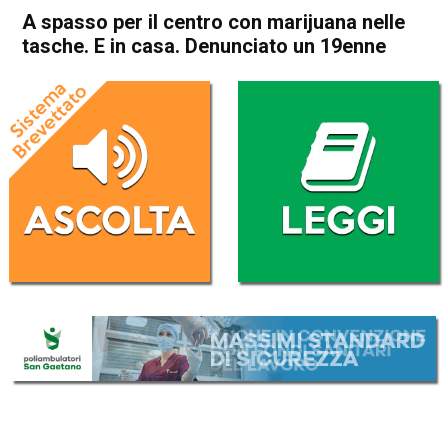
A spasso per il centro con marijuana nelle
tasche. E in casa. Denunciato un 19enne
Home
Schio
Piovene Rocchette
Cronaca
In Evidenza
Schio
Piovene Rocchette
A spasso per il centro con
marijuana nelle tasche. E in
casa. Denunciato un 19enne
Da
Omar Dal Maso
19 Ottobre 2019
(aggiornato il
19 Ottobre 2019 14:38
)
ASCOLTA L'AUDIO