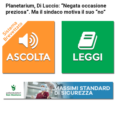
Planetarium, Di Luccio: “Negata occasione
preziosa”. Ma il sindaco motiva il suo “no”
Home
Schio
Piovene Rocchette
Attualità
In Evidenza
Schio
Piovene Rocchette
Planetarium, Di Luccio:
“Negata occasione preziosa”.
Ma il sindaco motiva il suo
“no”
Da
Marco Zorzi
6 Luglio 2024
(aggiornato il
6 Luglio 2024 14:42
)