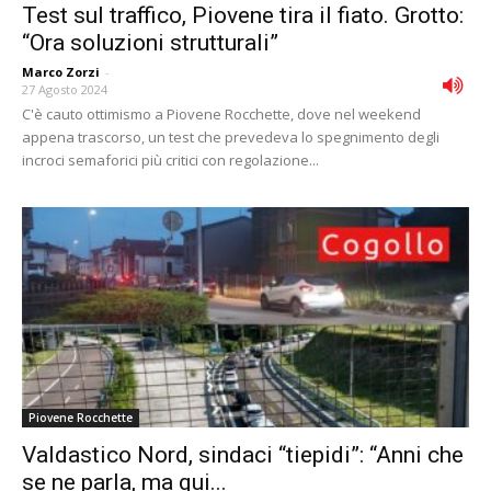
Test sul traffico, Piovene tira il fiato. Grotto:
“Ora soluzioni strutturali”
Marco Zorzi
-
27 Agosto 2024
C'è cauto ottimismo a Piovene Rocchette, dove nel weekend
appena trascorso, un test che prevedeva lo spegnimento degli
incroci semaforici più critici con regolazione...
Piovene Rocchette
Valdastico Nord, sindaci “tiepidi”: “Anni che
se ne parla, ma qui...