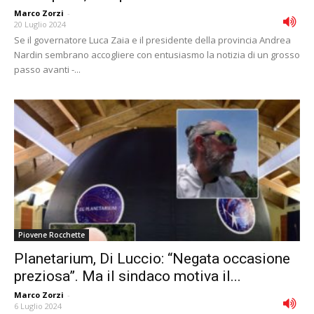
Marco Zorzi
-
20 Luglio 2024
Se il governatore Luca Zaia e il presidente della provincia Andrea
Nardin sembrano accogliere con entusiasmo la notizia di un grosso
passo avanti -...
Piovene Rocchette
Planetarium, Di Luccio: “Negata occasione
preziosa”. Ma il sindaco motiva il...
Marco Zorzi
-
6 Luglio 2024