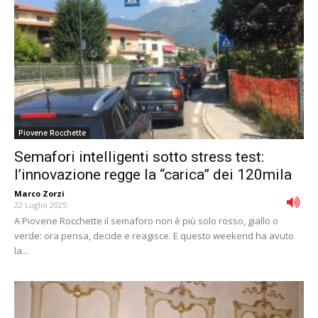
Piovene Rocchette
Semafori intelligenti sotto stress test:
l’innovazione regge la “carica” dei 120mila
Marco Zorzi
-
22 Luglio 2025
A Piovene Rocchette il semaforo non è più solo rosso, giallo o
verde: ora pensa, decide e reagisce. E questo weekend ha avuto
la...