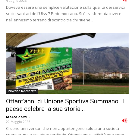
4 Luglio 2026
Doveva essere una semplice valutazione sulla qualità dei servizi
socio-sanitari dell'Ulss 7 Pedemontana. Si è trasformata invece
nell'ennesimo terreno di scontro tra chi ritiene...
Piovene Rocchette
Ottant’anni di Unione Sportiva Summano: il
paese celebra la sua storia...
Marco Zorzi
-
22 Maggio 2026
Ci sono anniversari che non appartengono solo a una società
sportiva, ma a un intero territorio. Ottant’anni di attività non sono