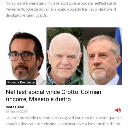
Non ci sarà il planetarium tra le attrattive proposte nell'estate di
Piovene Rocchette dove il mancato accordo tra il suo ideatore, il
divulgatore Gianluca Di...
Piovene Rocchette
Nel test social vince Grotto: Colman
rincorre, Masero è dietro
Redazione
-
29 Aprile 2024
Un po' sorprende i rumors della vigilia il risultato del nostro quesito
stavolta dedicato alle elezioni amministrative a Piovene Rocchette.