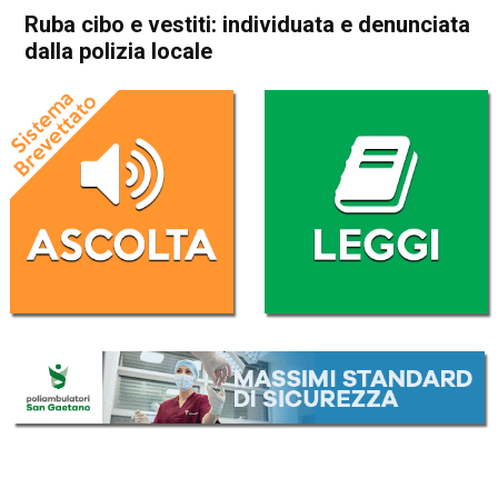
Ruba cibo e vestiti: individuata e denunciata
dalla polizia locale
Home
Schio
Cronaca
In Evidenza
Schio
Vicenza
Ruba cibo e vestiti:
individuata e denunciata dalla
polizia locale
Da
Redazione
3 Gennaio 2019
(aggiornato il
3 Gennaio 2019 12:53
)
ASCOLTA L'AUDIO