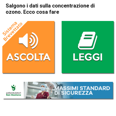
Salgono i dati sulla concentrazione di
ozono. Ecco cosa fare
Home
Schio
Attualità
In Evidenza
Schio
Salgono i dati sulla
concentrazione di ozono.
Ecco cosa fare
Da
Redazione
26 Giugno 2019
(aggiornato il
26 Giugno 2019 18:33
)
ASCOLTA L'AUDIO