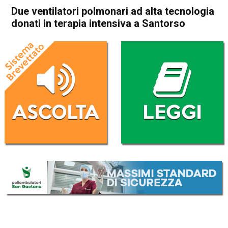
Due ventilatori polmonari ad alta tecnologia
donati in terapia intensiva a Santorso
Home
Schio
Santorso
Attualità
In Evidenza
Schio
Santorso
Due ventilatori polmonari ad
alta tecnologia donati in
terapia intensiva a Santorso
Da
Omar Dal Maso
23 Ottobre 2020
(aggiornato il
24 Ottobre 2020 10:09
)
ASCOLTA L'AUDIO