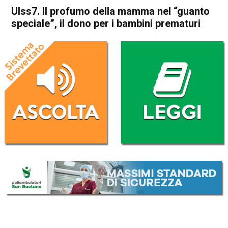
Ulss7. Il profumo della mamma nel “guanto
speciale”, il dono per i bambini prematuri
Home
Schio
Santorso
Attualità
In Evidenza
Schio
Santorso
Ulss7. Il profumo della
mamma nel “guanto
speciale”, il dono per i
bambini prematuri
Da
Redazione
19 Febbraio 2026
(aggiornato il
19 Febbraio 2026 11:24
)