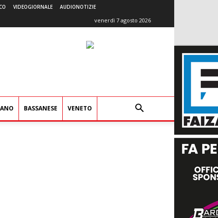
CO
VIDEOGIORNALE
AUDIONOTIZIE
venerdì 7 agosto 2026
IANO
BASSANESE
VENETO