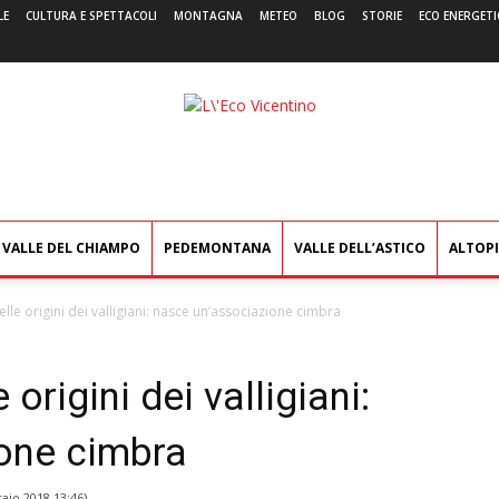
LE
CULTURA E SPETTACOLI
MONTAGNA
METEO
BLOG
STORIE
ECO ENERGETI
L'Eco
Vicentino
VALLE DEL CHIAMPO
PEDEMONTANA
VALLE DELL’ASTICO
ALTOP
elle origini dei valligiani: nasce un’associazione cimbra
 origini dei valligiani:
one cimbra
aio 2018 13:46
)