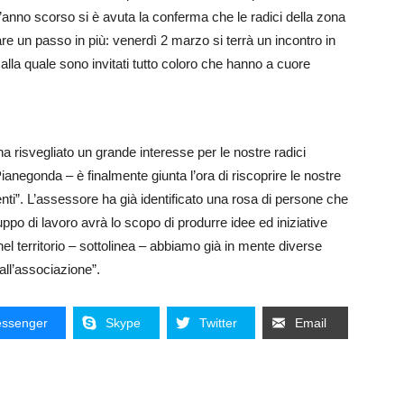
 l’anno scorso si è avuta la conferma che le radici della zona
e un passo in più: venerdì 2 marzo si terrà un incontro in
 alla quale sono invitati tutto coloro che hanno a cuore
a risvegliato un grande interesse per le nostre radici
anegonda – è finalmente giunta l’ora di riscoprire le nostre
 genti”. L’assessore ha già identificato una rosa di persone che
ppo di lavoro avrà lo scopo di produrre idee ed iniziative
nel territorio – sottolinea – abbiamo già in mente diverse
à all’associazione”.
ssenger
Skype
Twitter
Email