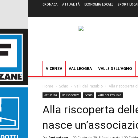
CRONACA
ATTUALITÀ
ECONOMIA LOCALE
SPORT LOCA
VICENZA
VAL LEOGRA
VALLE DELL’AGNO
Home
Schio
Valli del Pasubio
Alla riscoperta d
Attualità
In Evidenza
Schio
Valli del Pasubio
Alla riscoperta delle
nasce un’associazi
Da
Redazione
-
20 Febbraio 2018
(aggiornato il
20 Febbr