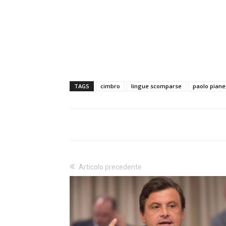
TAGS
cimbro
lingue scomparse
paolo pian
Articolo precedente