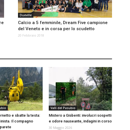
Dueville
re
Calcio a 5 femminile, Dream Five campione
del Veneto e in corsa per lo scudetto
20 Febbraio 2018
subio
Valli del Pasubio
netto e sbatte la testa:
Mistero a Gisbenti: involucri sospetti
pinista. Il compagno
e odore nauseante, indagini in corso
 parete
30 Maggio 2026