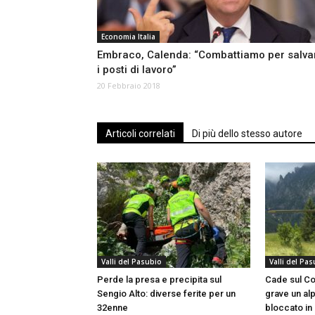
Economia Italia
Embraco, Calenda: “Combattiamo per salva
i posti di lavoro”
20 Febbraio 2018
Articoli correlati
Di più dello stesso autore
Valli del Pasubio
Valli del Pa
Perde la presa e precipita sul
Cade sul Cor
Sengio Alto: diverse ferite per un
grave un al
32enne
bloccato in