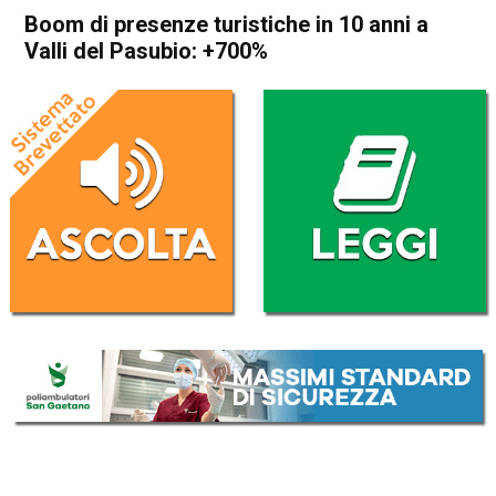
Boom di presenze turistiche in 10 anni a
Valli del Pasubio: +700%
Home
Schio
Valli del Pasubio
Attualità
In Evidenza
Schio
Valli del Pasubio
Boom di presenze turistiche
in 10 anni a Valli del Pasubio:
+700%
Da
Redazione
17 Agosto 2020
(aggiornato il
17 Agosto 2020 21:11
)
ASCOLTA L'AUDIO