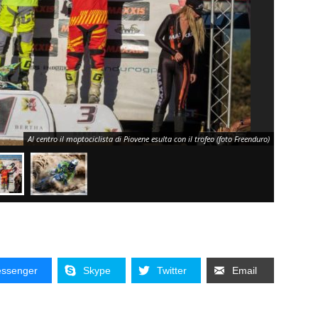
Al centro il moptociclista di Piovene esulta con il trofeo (foto Freenduro)
ssenger
Skype
Twitter
Email