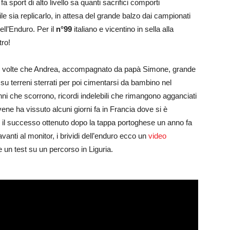
fa sport di alto livello sa quanti sacrifici comporti
le sia replicarlo, in attesa del grande balzo dai campionati
dell’Enduro. Per il
n°99
italiano e vicentino in sella alla
tro!
ime volte che Andrea, accompagnato da papà Simone, grande
su terreni sterrati per poi cimentarsi da bambino nel
nni che scorrono, ricordi indelebili che rimangono agganciati
ene ha vissuto alcuni giorni fa in Francia dove si è
il successo ottenuto dopo la tappa portoghese un anno fa
vanti al monitor, i brividi dell’enduro ecco un
video
 un test su un percorso in Liguria.