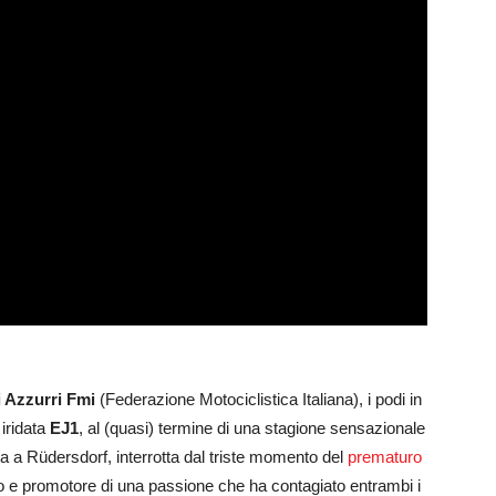
i Azzurri Fmi
(Federazione Motociclistica Italiana), i podi in
 iridata
EJ1
, al (quasi) termine di una stagione sensazionale
 a Rüdersdorf, interrotta dal triste momento del
prematuro
oso e promotore di una passione che ha contagiato entrambi i