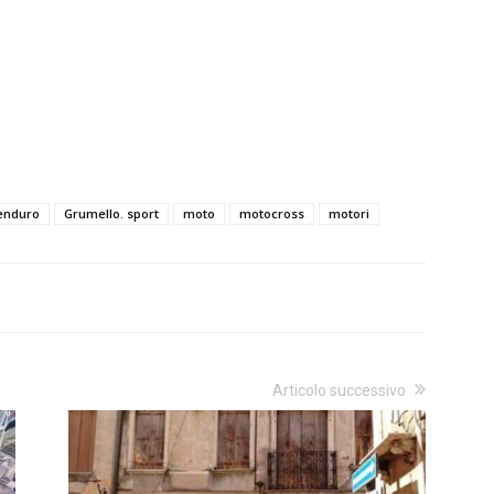
enduro
Grumello. sport
moto
motocross
motori
Articolo successivo