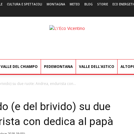
LE
CULTURA E SPETTACOLI
MONTAGNA
METEO
BLOG
STORIE
ECO ENERGETI
L'Eco
Vicentino
VALLE DEL CHIAMPO
PEDEMONTANA
VALLE DELL’ASTICO
ALTOP
vido) su due ruote: Andrea, endurista con...
 (e del brivido) su due
rista con dedica al papà
obre 2018 19:00
)