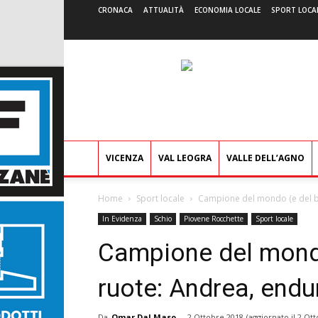
CRONACA
ATTUALITÀ
ECONOMIA LOCALE
SPORT LOCA
VICENZA
VAL LEOGRA
VALLE DELL’AGNO
Home
Sport locale
Campione del mondo (e del bri
In Evidenza
Schio
Piovene Rocchette
Sport locale
Campione del mondo
ruote: Andrea, endu
Da
Omar Dal Maso
-
2 Ottobre 2018
(aggiornato il
2 Ott