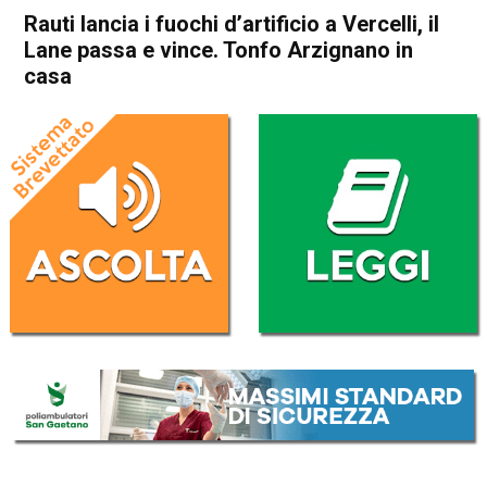
Rauti lancia i fuochi d’artificio a Vercelli, il
Lane passa e vince. Tonfo Arzignano in
casa
Home
Sport locale
Arzignano
Chiampo
In Evidenza
Sport locale
Vicenza
Rauti lancia i fuochi d’artificio
a Vercelli, il Lane passa e
vince. Tonfo Arzignano in
casa
Da
Omar Dal Maso
12 Febbraio 2026
(aggiornato il
13 Febbraio 2026 13:06
)