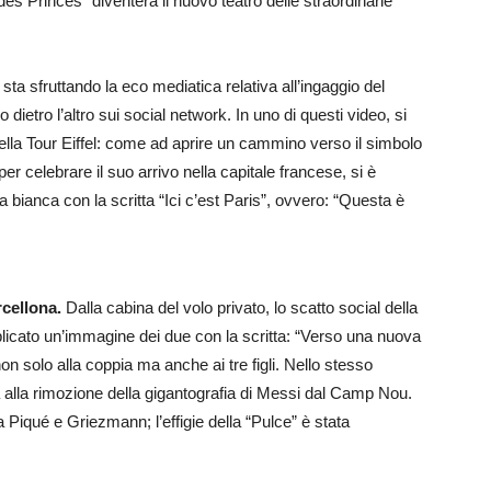
c des Princes” diventerà il nuovo teatro delle straordinarie
sta sfruttando la eco mediatica relativa all’ingaggio del
dietro l’altro sui social network. In uno di questi video, si
 della Tour Eiffel: come ad aprire un cammino verso il simbolo
er celebrare il suo arrivo nella capitale francese, si è
a bianca con la scritta “Ici c’est Paris”, ovvero: “Questa è
rcellona.
Dalla cabina del volo privato, lo scatto social della
licato un’immagine dei due con la scritta: “Verso una nuova
non solo alla coppia ma anche ai tre figli. Nello stesso
 alla rimozione della gigantografia di Messi dal Camp Nou.
a Piqué e Griezmann; l’effigie della “Pulce” è stata