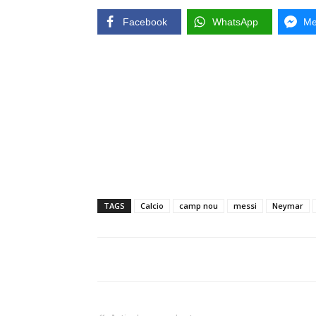
Facebook
WhatsApp
Me
TAGS
Calcio
camp nou
messi
Neymar