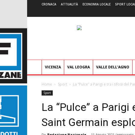
CRONACA
ATTUALITÀ
ECONOMIA LOCALE
SPORT LOCA
VICENZA
VAL LEOGRA
VALLE DELL’AGNO
Home
Sport
La “Pulce” a Parigi e tra i tifosi del P
Sport
La “Pulce” a Parigi e
Saint Germain espl
Da
Redazione Nazionale
-
11 Agosto 2021
(aggiornato 