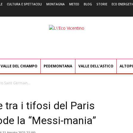
LE
CULTURA E SPETTACOLI
MONTAGNA
METEO
BLOG
STORIE
ECO ENERGETI
L'Eco
Vicentino
VALLE DEL CHIAMPO
PEDEMONTANA
VALLE DELL’ASTICO
ALTOP
aris Saint Germain...
 tra i tifosi del Paris
ode la “Messi-mania”
il
11 Agosto 2021 21:44
)