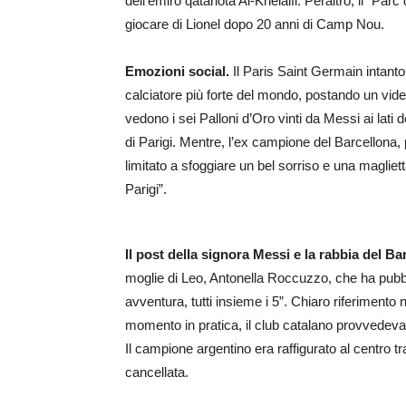
dell’emiro qatariota Al-Khelaifi. Peraltro, il “Par
giocare di Lionel dopo 20 anni di Camp Nou.
Emozioni social.
Il Paris Saint Germain intanto 
calciatore più forte del mondo, postando un video 
vedono i sei Palloni d’Oro vinti da Messi ai lati
di Parigi. Mentre, l’ex campione del Barcellona, p
limitato a sfoggiare un bel sorriso e una magliett
Parigi”.
Il post della signora Messi e la rabbia del Ba
moglie di Leo, Antonella Roccuzzo, che ha pubb
avventura, tutti insieme i 5”. Chiaro riferimento 
momento in pratica, il club catalano provvedeva
Il campione argentino era raffigurato al centro tr
cancellata.