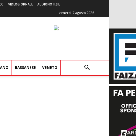
CO
VIDEOGIORNALE
AUDIONOTIZIE
venerdì 7 agosto 2026
IANO
BASSANESE
VENETO