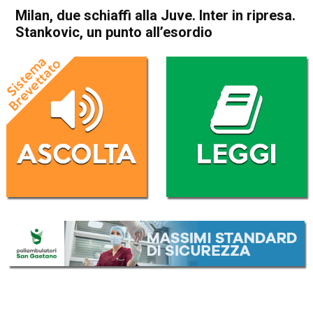
Milan, due schiaffi alla Juve. Inter in ripresa.
Stankovic, un punto all’esordio
Home
Sport
Sport
Milan, due schiaffi alla Juve.
Inter in ripresa. Stankovic, un
punto all’esordio
Da
Redazione Nazionale
9 Ottobre 2022
(aggiornato il
9 Ottobre 2022 13:29
)
ASCOLTA L'AUDIO