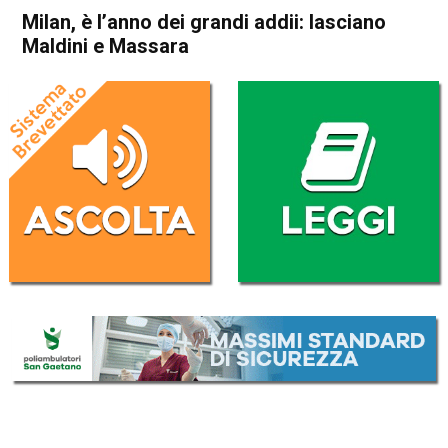
Milan, è l’anno dei grandi addii: lasciano
Maldini e Massara
Home
Sport
Sport
Milan, è l’anno dei grandi
addii: lasciano Maldini e
Massara
Da
Redazione Nazionale
6 Giugno 2023
(aggiornato il
6 Giugno 2023 11:51
)
ASCOLTA L'AUDIO