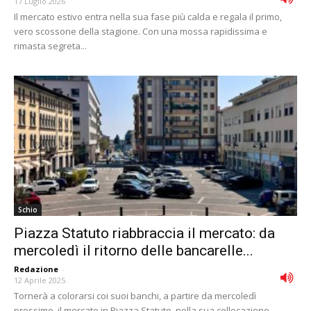
17 Luglio 2026
Il mercato estivo entra nella sua fase più calda e regala il primo,
vero scossone della stagione. Con una mossa rapidissima e
rimasta segreta...
Schio
Piazza Statuto riabbraccia il mercato: da
mercoledì il ritorno delle bancarelle...
Redazione
-
12 Aprile 2025
Tornerà a colorarsi coi suoi banchi, a partire da mercoledì
prossimo, il mercato in Piazza Statuto, nella sua collocazione