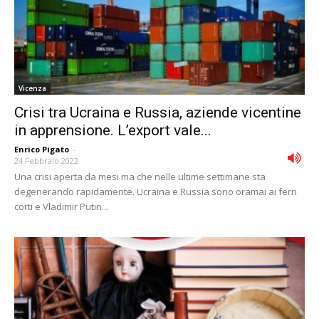
Vicenza
Crisi tra Ucraina e Russia, aziende vicentine
in apprensione. L’export vale...
Enrico Pigato
-
24 Febbraio 2022
Una crisi aperta da mesi ma che nelle ultime settimane sta
degenerando rapidamente. Ucraina e Russia sono oramai ai ferri
corti e Vladimir Putin...