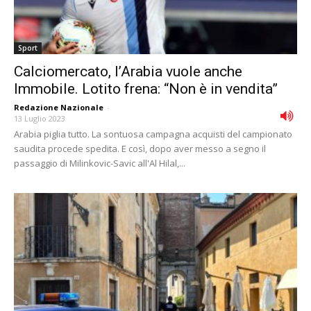
Sport
Calciomercato, l’Arabia vuole anche
Immobile. Lotito frena: “Non è in vendita”
Redazione Nazionale
-
13 Luglio 2023
Arabia piglia tutto. La sontuosa campagna acquisti del campionato
saudita procede spedita. E così, dopo aver messo a segno il
passaggio di Milinkovic-Savic all'Al Hilal,...