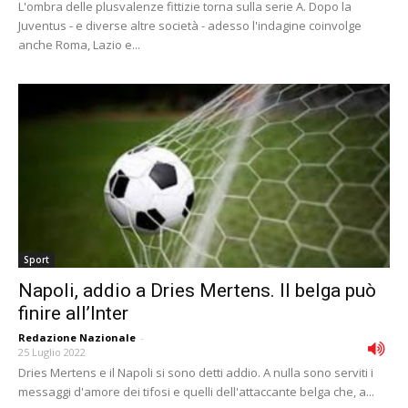
L'ombra delle plusvalenze fittizie torna sulla serie A. Dopo la
Juventus - e diverse altre società - adesso l'indagine coinvolge
anche Roma, Lazio e...
Sport
Napoli, addio a Dries Mertens. Il belga può
finire all’Inter
Redazione Nazionale
-
25 Luglio 2022
Dries Mertens e il Napoli si sono detti addio. A nulla sono serviti i
messaggi d'amore dei tifosi e quelli dell'attaccante belga che, a...