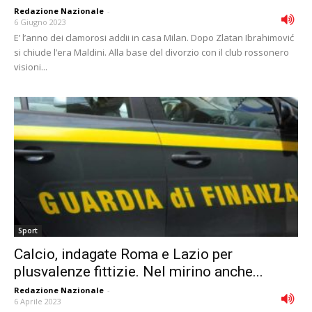
Redazione Nazionale
-
6 Giugno 2023
E’ l’anno dei clamorosi addii in casa Milan. Dopo Zlatan Ibrahimović
si chiude l’era Maldini. Alla base del divorzio con il club rossonero
visioni...
Sport
Calcio, indagate Roma e Lazio per
plusvalenze fittizie. Nel mirino anche...
Redazione Nazionale
-
6 Aprile 2023