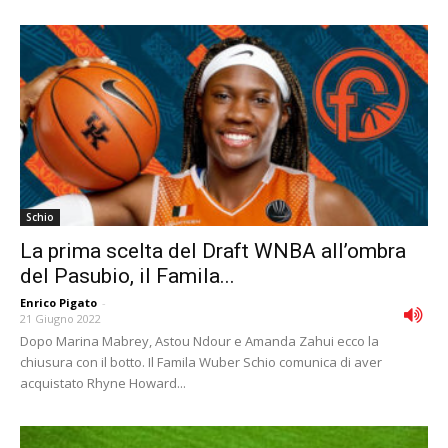
Schio
La prima scelta del Draft WNBA all’ombra
del Pasubio, il Famila...
Enrico Pigato
-
21 Giugno 2022
Dopo Marina Mabrey, Astou Ndour e Amanda Zahui ecco la
chiusura con il botto. Il Famila Wuber Schio comunica di aver
acquistato Rhyne Howard...