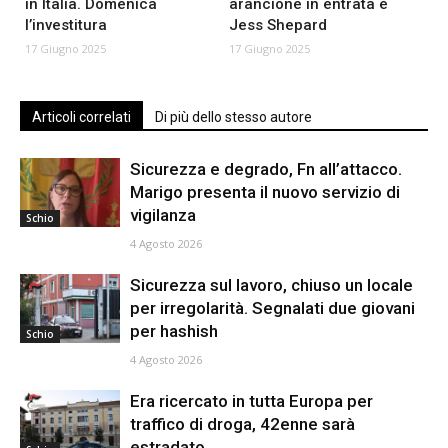
in Italia. Domenica
arancione in entrata è
l’investitura
Jess Shepard
17 Giugno 2025
17 Giugno 2025
Articoli correlati
Di più dello stesso autore
Sicurezza e degrado, Fn all’attacco.
Marigo presenta il nuovo servizio di
vigilanza
Schio
4 Agosto 2026
Sicurezza sul lavoro, chiuso un locale
per irregolarità. Segnalati due giovani
per hashish
Schio
4 Agosto 2026
Era ricercato in tutta Europa per
traffico di droga, 42enne sarà
estradato