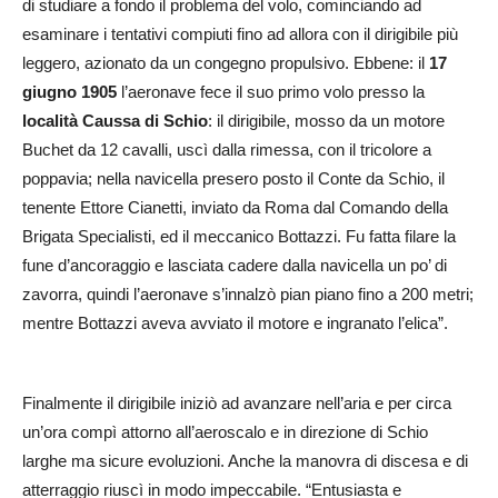
di studiare a fondo il problema del volo, cominciando ad
esaminare i tentativi compiuti fino ad allora con il dirigibile più
leggero, azionato da un congegno propulsivo. Ebbene: il
17
giugno 1905
l’aeronave fece il suo primo volo presso la
località Caussa di Schio
: il dirigibile, mosso da un motore
Buchet da 12 cavalli, uscì dalla rimessa, con il tricolore a
poppavia; nella navicella presero posto il Conte da Schio, il
tenente Ettore Cianetti, inviato da Roma dal Comando della
Brigata Specialisti, ed il meccanico Bottazzi. Fu fatta filare la
fune d’ancoraggio e lasciata cadere dalla navicella un po’ di
zavorra, quindi l’aeronave s’innalzò pian piano fino a 200 metri;
mentre Bottazzi aveva avviato il motore e ingranato l’elica”.
Finalmente il dirigibile iniziò ad avanzare nell’aria e per circa
un’ora compì attorno all’aeroscalo e in direzione di Schio
larghe ma sicure evoluzioni. Anche la manovra di discesa e di
atterraggio riuscì in modo impeccabile. “Entusiasta e