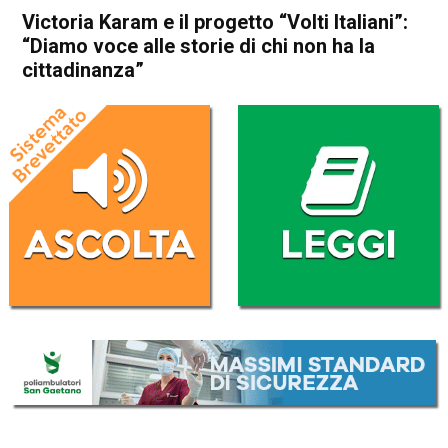
Victoria Karam e il progetto “Volti Italiani”:
“Diamo voce alle storie di chi non ha la
cittadinanza”
Home
Storie
Bassano del Grappa
In Evidenza
Storie
Vicenza
Victoria Karam e il progetto
“Volti Italiani”: “Diamo voce
alle storie di chi non ha la
cittadinanza”
Da
Gabriele Silvestri
31 Agosto 2025
(aggiornato il
31 Agosto 2025 15:27
)