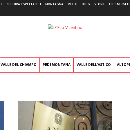
LE
CULTURA E SPETTACOLI
MONTAGNA
METEO
BLOG
STORIE
ECO ENERGETI
L'Eco
Vicentino
VALLE DEL CHIAMPO
PEDEMONTANA
VALLE DELL’ASTICO
ALTOP