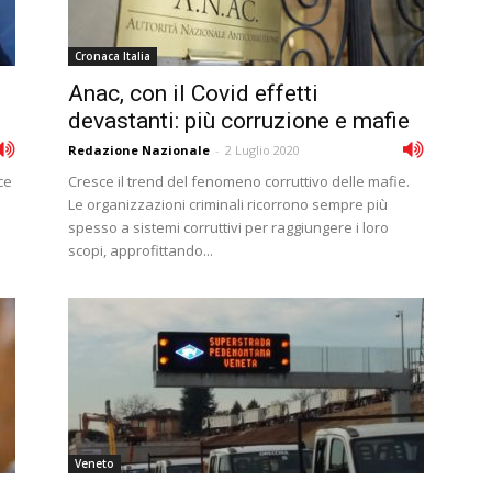
Cronaca Italia
Anac, con il Covid effetti
devastanti: più corruzione e mafie
Redazione Nazionale
-
2 Luglio 2020
ce
Cresce il trend del fenomeno corruttivo delle mafie.
e
Le organizzazioni criminali ricorrono sempre più
spesso a sistemi corruttivi per raggiungere i loro
scopi, approfittando...
Veneto