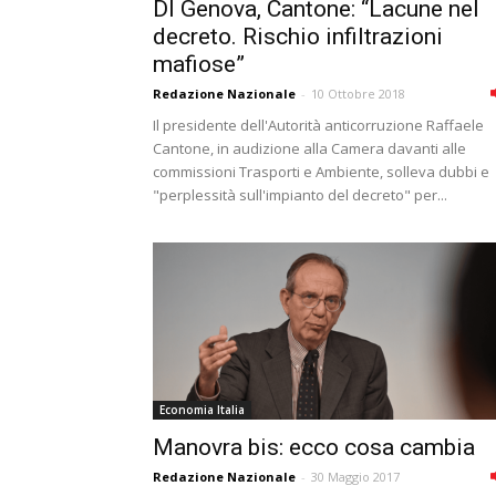
Dl Genova, Cantone: “Lacune nel
decreto. Rischio infiltrazioni
mafiose”
Redazione Nazionale
-
10 Ottobre 2018
Il presidente dell'Autorità anticorruzione Raffaele
Cantone, in audizione alla Camera davanti alle
commissioni Trasporti e Ambiente, solleva dubbi e
"perplessità sull'impianto del decreto" per...
Economia Italia
Manovra bis: ecco cosa cambia
Redazione Nazionale
-
30 Maggio 2017