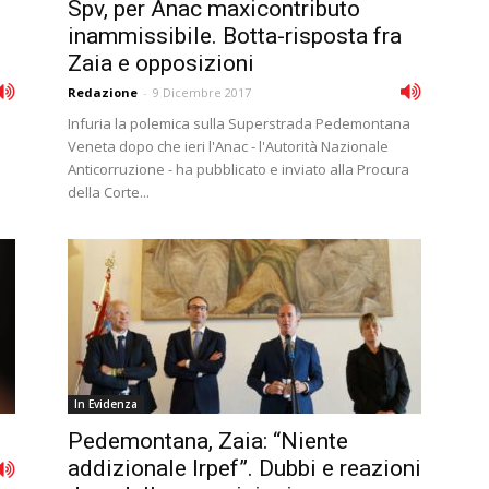
Spv, per Anac maxicontributo
inammissibile. Botta-risposta fra
Zaia e opposizioni
Redazione
-
9 Dicembre 2017
Infuria la polemica sulla Superstrada Pedemontana
Veneta dopo che ieri l'Anac - l'Autorità Nazionale
Anticorruzione - ha pubblicato e inviato alla Procura
della Corte...
In Evidenza
Pedemontana, Zaia: “Niente
addizionale Irpef”. Dubbi e reazioni