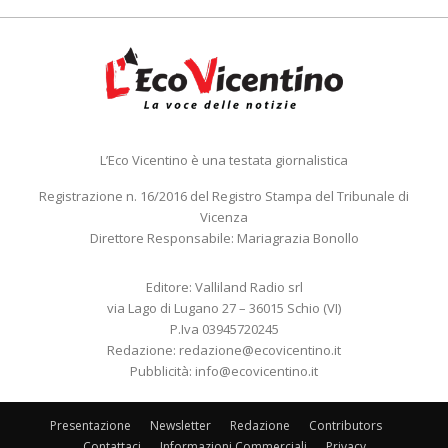
L’Eco Vicentino è una testata giornalistica
Registrazione n. 16/2016 del Registro Stampa del Tribunale di
Vicenza
Direttore Responsabile: Mariagrazia Bonollo
Editore: Valliland Radio srl
via Lago di Lugano 27 – 36015 Schio (VI)
P.Iva 03945720245
Redazione:
redazione@ecovicentino.it
Pubblicità:
info@ecovicentino.it
Presentazione
Newsletter
Redazione
Contributors
Contattaci
Informazioni Commerciali
Privacy