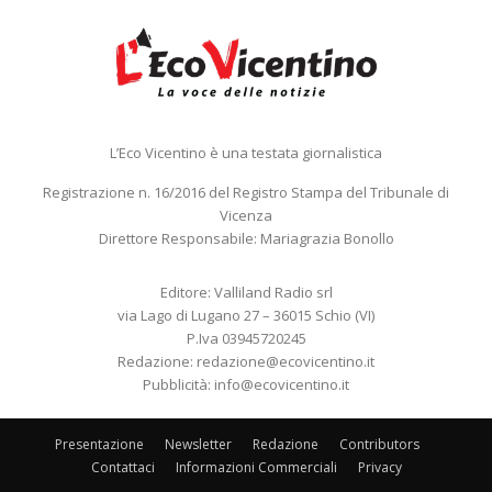
L’Eco Vicentino è una testata giornalistica
Registrazione n. 16/2016 del Registro Stampa del Tribunale di
Vicenza
Direttore Responsabile: Mariagrazia Bonollo
Editore: Valliland Radio srl
via Lago di Lugano 27 – 36015 Schio (VI)
P.Iva 03945720245
Redazione:
redazione@ecovicentino.it
Pubblicità:
info@ecovicentino.it
Presentazione
Newsletter
Redazione
Contributors
Contattaci
Informazioni Commerciali
Privacy