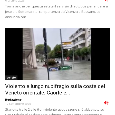
6 Giugno 2026
Torna anche per questa estate il servizio di autobus per andare a
Jesolo e Sottomarina, con partenza da Vicenza e Bassano. Lo
annuncia con...
Veneto
Violento e lungo nubifragio sulla costa del
Veneto orientale. Caorle e...
Redazione
-
10 Settembre 2025
Stanotte tra le 2 e le 6 un violento acquazzone si è abbattuto su
San Michele al Tagliamento, Bibione, Porto Santa Margherita e