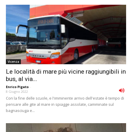
Vicenza
Le località di mare più vicine raggiungibili in
bus, al via...
Enrico Pigato
-
8 Giugno 2022
Con la fine delle scuole, e l'imminente arrivo dell'estate è tempo di
pensare alle gite al mare in spiagge assolate, camminate sul
bagnasciuga e...