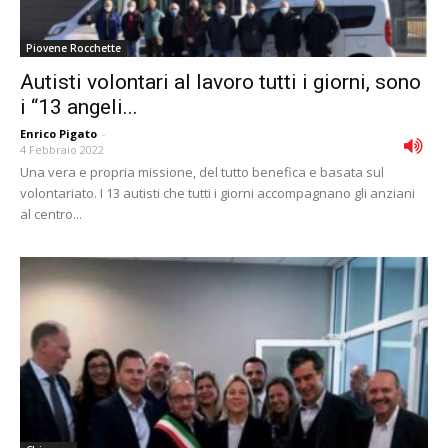
Piovene Rocchette
Autisti volontari al lavoro tutti i giorni, sono
i “13 angeli...
Enrico Pigato
-
4 Febbraio 2022
Una vera e propria missione, del tutto benefica e basata sul
volontariato. I 13 autisti che tutti i giorni accompagnano gli anziani
al centro...