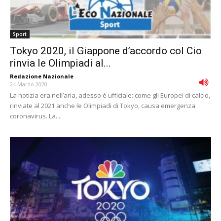
Sport
Tokyo 2020, il Giappone d’accordo col Cio
rinvia le Olimpiadi al...
Redazione Nazionale
-
24 Marzo 2020
La notizia era nell’aria, adesso è ufficiale: come gli Europei di calcio,
rinviate al 2021 anche le Olimpiadi di Tokyo, causa emergenza
coronavirus. La...