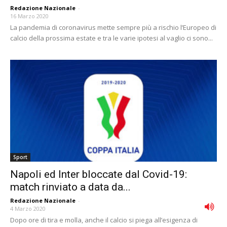
Redazione Nazionale
-
16 Marzo 2020
La pandemia di coronavirus mette sempre più a rischio l’Europeo di
calcio della prossima estate e tra le varie ipotesi al vaglio ci sono...
Sport
Napoli ed Inter bloccate dal Covid-19:
match rinviato a data da...
Redazione Nazionale
-
4 Marzo 2020
Dopo ore di tira e molla, anche il calcio si piega all’esigenza di