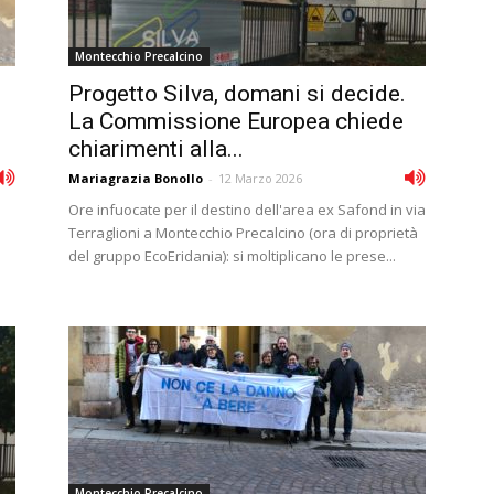
Montecchio Precalcino
Progetto Silva, domani si decide.
La Commissione Europea chiede
chiarimenti alla...
Mariagrazia Bonollo
-
12 Marzo 2026
Ore infuocate per il destino dell'area ex Safond in via
Terraglioni a Montecchio Precalcino (ora di proprietà
del gruppo EcoEridania): si moltiplicano le prese...
Montecchio Precalcino