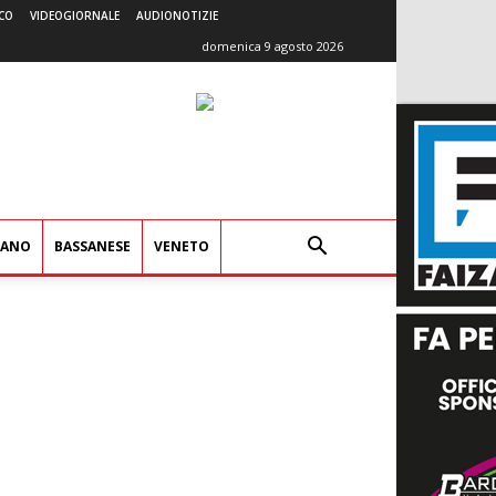
CO
VIDEOGIORNALE
AUDIONOTIZIE
domenica 9 agosto 2026
IANO
BASSANESE
VENETO