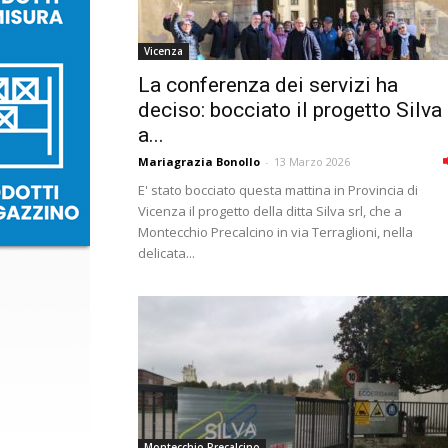
Vicenza
La conferenza dei servizi ha
deciso: bocciato il progetto Silva
a...
Mariagrazia Bonollo
-
13 Marzo 2026
E' stato bocciato questa mattina in Provincia di
Vicenza il progetto della ditta Silva srl, che a
Montecchio Precalcino in via Terraglioni, nella
delicata...
Montecchio Precalcino