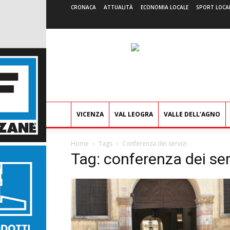
CRONACA
ATTUALITÀ
ECONOMIA LOCALE
SPORT LOCA
VICENZA
VAL LEOGRA
VALLE DELL’AGNO
Home
Tags
Conferenza dei servizi
Tag: conferenza dei ser