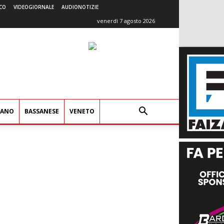
CO
VIDEOGIORNALE
AUDIONOTIZIE
venerdì 7 agosto 2026
IANO
BASSANESE
VENETO