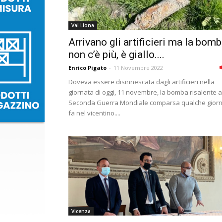
Val Liona
Arrivano gli artificieri ma la bom
non c’è più, è giallo....
Enrico Pigato
-
11 Novembre 2022
Doveva essere disinnescata dagli artificieri nella
giornata di oggi, 11 novembre, la bomba risalente a
Seconda Guerra Mondiale comparsa qualche gior
fa nel vicentino....
Vicenza