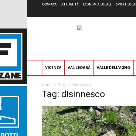
CRONACA
ATTUALITÀ
ECONOMIA LOCALE
SPORT LOCA
VICENZA
VAL LEOGRA
VALLE DELL’AGNO
Home
Tags
Disinnesco
Tag: disinnesco