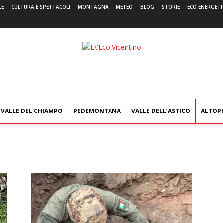
LE
CULTURA E SPETTACOLI
MONTAGNA
METEO
BLOG
STORIE
ECO ENERGETI
L'Eco
Vicentino
VALLE DEL CHIAMPO
PEDEMONTANA
VALLE DELL’ASTICO
ALTOP