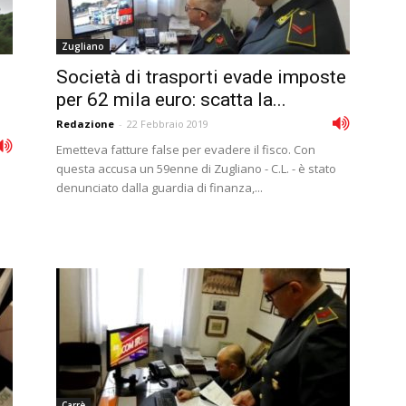
Zugliano
Società di trasporti evade imposte
per 62 mila euro: scatta la...
Redazione
-
22 Febbraio 2019
Emetteva fatture false per evadere il fisco. Con
questa accusa un 59enne di Zugliano - C.L. - è stato
denunciato dalla guardia di finanza,...
Carrè