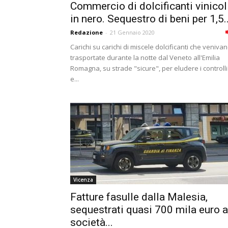
Commercio di dolcificanti vinicol
in nero. Sequestro di beni per 1,5..
Redazione
-
21 Gennaio 2020
Carichi su carichi di miscele dolcificanti che veniva
trasportate durante la notte dal Veneto all'Emilia
Romagna, su strade "sicure", per eludere i controlli
e...
Vicenza
Fatture fasulle dalla Malesia,
sequestrati quasi 700 mila euro a
società...