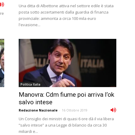
Una ditta di Albettone attiva nel settore edile è stata
posta sotto accertamenti dalla guardia di finanza
ore
provinciale: ammonta a circa 100 mila euro
l'evasione...
Politica Italia
Manovra: Cdm fiume poi arriva l’ok
salvo intese
Redazione Nazionale
-
16 Ottobre 2019
Un Consiglio dei ministri di quasi 6 ore dà il via libera
“salvo intese” a una Legge di bilancio da circa 30
miliardi e...