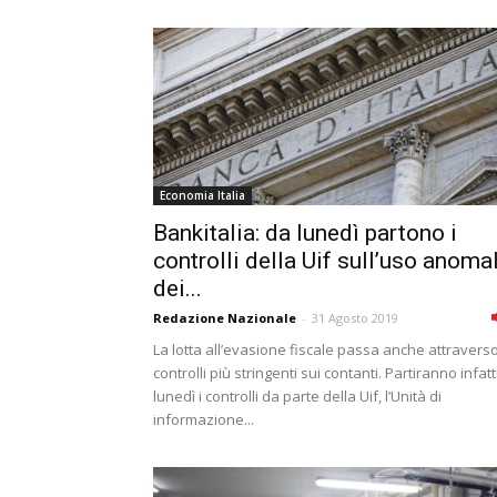
Economia Italia
Bankitalia: da lunedì partono i
controlli della Uif sull’uso anoma
dei...
Redazione Nazionale
-
31 Agosto 2019
La lotta all’evasione fiscale passa anche attravers
controlli più stringenti sui contanti. Partiranno infatt
lunedì i controlli da parte della Uif, l’Unità di
informazione...