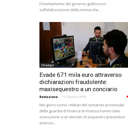
l’orientamento del governo giallorosso
sull’elaborazione della norma che...
Chiampo
Evade 671 mila euro attraverso
dichiarazioni fraudolente:
maxisequestro a un conciario
Redazione
-
15 Ottobre 2019
Nei giorni scorsi i militari del comando provinciale
della guardia di finanza di Vicenza hanno dato
esecuzione a un decreto di sequestro preventivo
emesso...