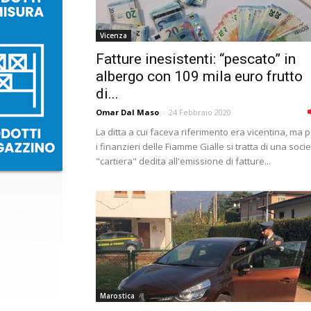
Vicenza
Fatture inesistenti: “pescato” in
albergo con 109 mila euro frutto
di...
Omar Dal Maso
-
24 Febbraio 2020
La ditta a cui faceva riferimento era vicentina, ma 
i finanzieri delle Fiamme Gialle si tratta di una soci
"cartiera" dedita all'emissione di fatture...
Marostica