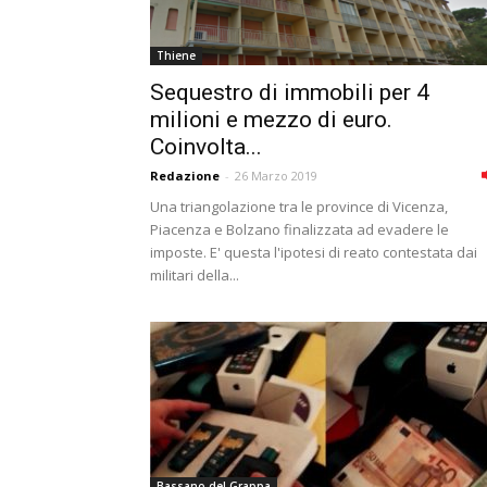
Thiene
Sequestro di immobili per 4
milioni e mezzo di euro.
Coinvolta...
Redazione
-
26 Marzo 2019
Una triangolazione tra le province di Vicenza,
Piacenza e Bolzano finalizzata ad evadere le
imposte. E' questa l'ipotesi di reato contestata dai
militari della...
Bassano del Grappa