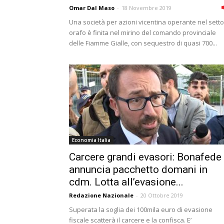
Omar Dal Maso
-
18 Novembre 2019
Una società per azioni vicentina operante nel sett
orafo è finita nel mirino del comando provinciale
delle Fiamme Gialle, con sequestro di quasi 700...
Economia Italia
Carcere grandi evasori: Bonafede
annuncia pacchetto domani in
cdm. Lotta all’evasione...
Redazione Nazionale
-
20 Ottobre 2019
Superata la soglia dei 100mila euro di evasione
fiscale scatterà il carcere e la confisca. E’