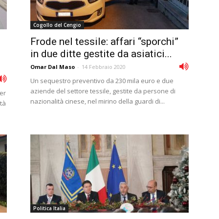
Cogollo del Cengio
Frode nel tessile: affari “sporchi”
in due ditte gestite da asiatici...
Omar Dal Maso
-
14 Febbraio 2020
Un sequestro preventivo da 230 mila euro e due
aziende del settore tessile, gestite da persone di
per
nazionalità cinese, nel mirino della guardi di...
età
Politica Italia