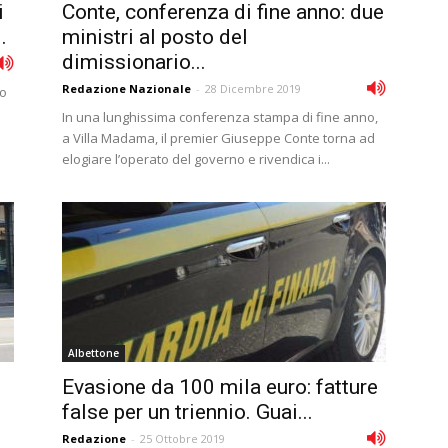
i
Conte, conferenza di fine anno: due
.
ministri al posto del
dimissionario...
Redazione Nazionale
-
28 Dicembre 2019
no
In una lunghissima conferenza stampa di fine anno,
a Villa Madama, il premier Giuseppe Conte torna ad
elogiare l’operato del governo e rivendica i...
Albettone
Evasione da 100 mila euro: fatture
false per un triennio. Guai...
Redazione
-
25 Ottobre 2019