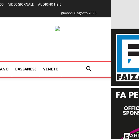
CO
VIDEOGIORNALE
AUDIONOTIZIE
giovedì 6 agosto 2026
IANO
BASSANESE
VENETO