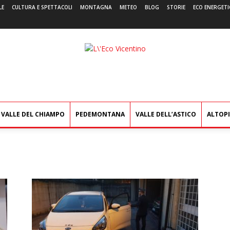
LE
CULTURA E SPETTACOLI
MONTAGNA
METEO
BLOG
STORIE
ECO ENERGETI
L'Eco
Vicentino
VALLE DEL CHIAMPO
PEDEMONTANA
VALLE DELL’ASTICO
ALTOP