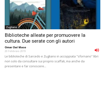
Zugliano
Biblioteche alleate per promuovere la
cultura. Due serate con gli autori
Omar Dal Maso
-
20 Febbraio 2019
Le biblioteche di Sarcedo e Zugliano in accoppiata "sfornano" libri
non solo da consultare sui proprio scaffali, ma anche da
presentare e far conoscere...