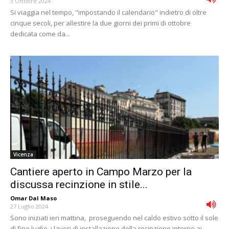
3 Ottobre 2024
Si viaggia nel tempo, "impostando il calendario" indietro di oltre
cinque secoli, per allestire la due giorni dei primi di ottobre
dedicata come da...
Vicenza
Cantiere aperto in Campo Marzo per la
discussa recinzione in stile...
Omar Dal Maso
-
27 Luglio 2024
Sono iniziati ieri mattina, proseguendo nel caldo estivo sotto il sole
di fine luglio, i lavori di installazione della recinzione intorno ai