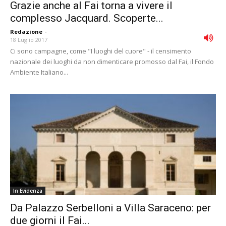
Grazie anche al Fai torna a vivere il
complesso Jacquard. Scoperte...
Redazione
-
18 Luglio 2017
Ci sono campagne, come "I luoghi del cuore" - il censimento
nazionale dei luoghi da non dimenticare promosso dal Fai, il Fondo
Ambiente Italiano...
In Evidenza
Da Palazzo Serbelloni a Villa Saraceno: per
due giorni il Fai...