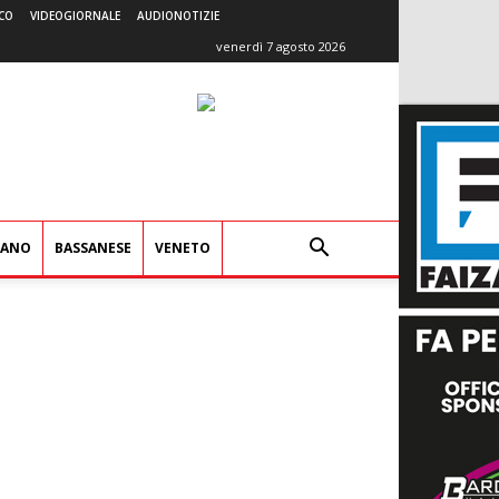
CO
VIDEOGIORNALE
AUDIONOTIZIE
venerdì 7 agosto 2026
IANO
BASSANESE
VENETO