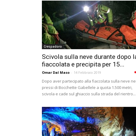
Crespadoro
Scivola sulla neve durante dopo l
fiaccolata e precipita per 15...
Omar Dal Maso
-
14 Febbraio 2019
Dopo aver partecipato alla fiaccolata sulla neve ne
pressi di Bocchette Gabellele a quota 1.500 metri,
scivola e cade sul ghiaccio sulla strada del rientro...