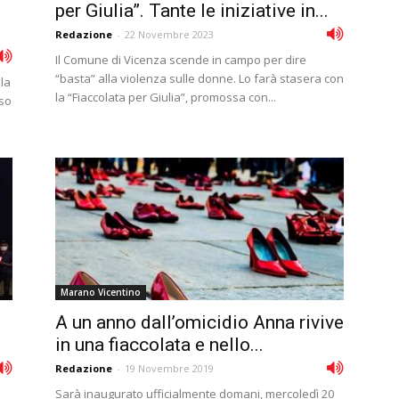
per Giulia”. Tante le iniziative in...
Redazione
-
22 Novembre 2023
Il Comune di Vicenza scende in campo per dire
“basta” alla violenza sulle donne. Lo farà stasera con
lla
la “Fiaccolata per Giulia”, promossa con...
sso
Marano Vicentino
A un anno dall’omicidio Anna rivive
in una fiaccolata e nello...
Redazione
-
19 Novembre 2019
Sarà inaugurato ufficialmente domani, mercoledì 20