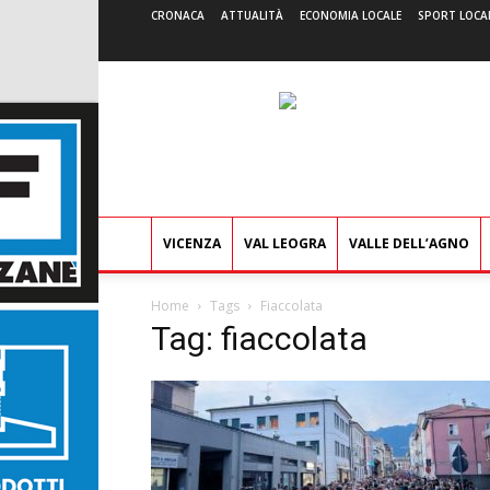
CRONACA
ATTUALITÀ
ECONOMIA LOCALE
SPORT LOCA
VICENZA
VAL LEOGRA
VALLE DELL’AGNO
Home
Tags
Fiaccolata
Tag: fiaccolata