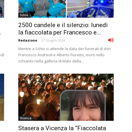
Schio
2500 candele e il silenzio: lunedì
.
la fiaccolata per Francesco e...
Redazione
-
27 Giugno 2026
Mentre a Schio si attende la data dei funerali di don
edì
Francesco Andreoli e Alberto Fioretto, morti nello
schianto nella galleria di Malo della...
Vicenza
Stasera a Vicenza la “Fiaccolata