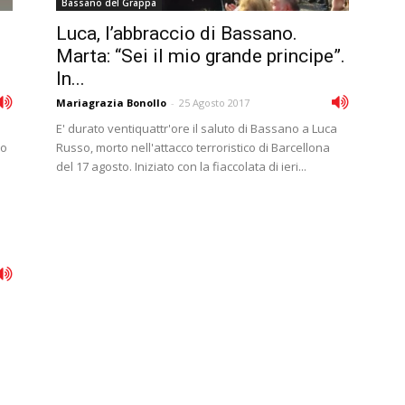
Bassano del Grappa
Luca, l’abbraccio di Bassano.
Marta: “Sei il mio grande principe”.
In...
Mariagrazia Bonollo
-
25 Agosto 2017
E' durato ventiquattr'ore il saluto di Bassano a Luca
mo
Russo, morto nell'attacco terroristico di Barcellona
del 17 agosto. Iniziato con la fiaccolata di ieri...