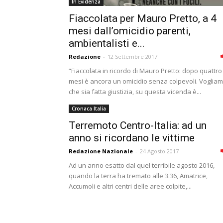
In Evidenza
Fiaccolata per Mauro Pretto, a 4
mesi dall’omicidio parenti,
ambientalisti e...
Redazione
-
12 Settembre 2017
“Fiaccolata in ricordo di Mauro Pretto: dopo quattro
mesi è ancora un omicidio senza colpevoli. Voglia
che sia fatta giustizia, su questa vicenda è...
Cronaca Italia
Terremoto Centro-Italia: ad un
anno si ricordano le vittime
Redazione Nazionale
-
24 Agosto 2017
Ad un anno esatto dal quel terribile agosto 2016,
quando la terra ha tremato alle 3.36, Amatrice,
Accumoli e altri centri delle aree colpite,...