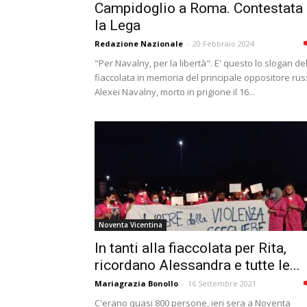
Campidoglio a Roma. Contestata
la Lega
Redazione Nazionale
-
20 Febbraio 2024
"Per Navalny, per la libertà". E' questo lo slogan de
fiaccolata in memoria del principale oppositore ru
Alexei Navalny, morto in prigione il 16...
Noventa Vicentina
In tanti alla fiaccolata per Rita,
ricordano Alessandra e tutte le...
Mariagrazia Bonollo
-
16 Settembre 2021
C'erano quasi 800 persone, ieri sera a Noventa