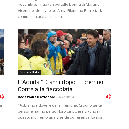
novembre, il nuovo Sportello Donna di Marano
Vicentino, dedicato ad Anna Filomeno Barretta, la
commessa uccisa in casa...
Cronaca Italia
L’Aquila 10 anni dopo. Il premier
Conte alla fiaccolata
Redazione Nazionale
-
6 Aprile 2019
ia
"Abbiamo il dovere della memoria. Ci sono tante
ni
persone hanno perso i loro cari, che rivivono in
questo momento una grande sofferenza. La mia...