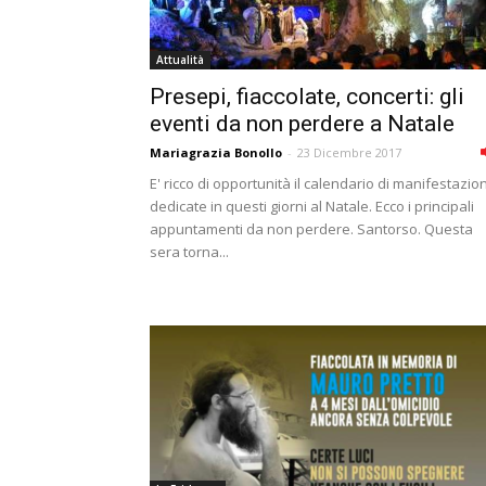
Attualità
Presepi, fiaccolate, concerti: gli
eventi da non perdere a Natale
Mariagrazia Bonollo
-
23 Dicembre 2017
E' ricco di opportunità il calendario di manifestazion
dedicate in questi giorni al Natale. Ecco i principali
appuntamenti da non perdere. Santorso. Questa
sera torna...