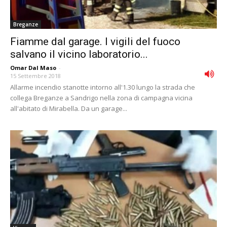
Breganze
Fiamme dal garage. I vigili del fuoco
salvano il vicino laboratorio...
Omar Dal Maso
-
15 Settembre 2018
Allarme incendio stanotte intorno all'1.30 lungo la strada che
collega Breganze a Sandrigo nella zona di campagna vicina
all'abitato di Mirabella. Da un garage...