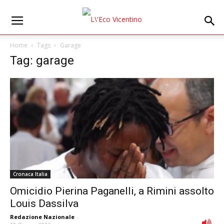
Home
Tags
Garage
Tag: garage
Cronaca Italia
Omicidio Pierina Paganelli, a Rimini assolto
Louis Dassilva
Redazione Nazionale
-