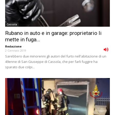
Cassola
Rubano in auto e in garage: proprietario li
mette in fuga...
Redazione
-
2 Gennaio 2019
Sarebbero due minorenni gli autori del furto nell'abitazione di un
49enne di San Giuseppe di Cassola, che per farli fuggire ha
sparato due colpi...