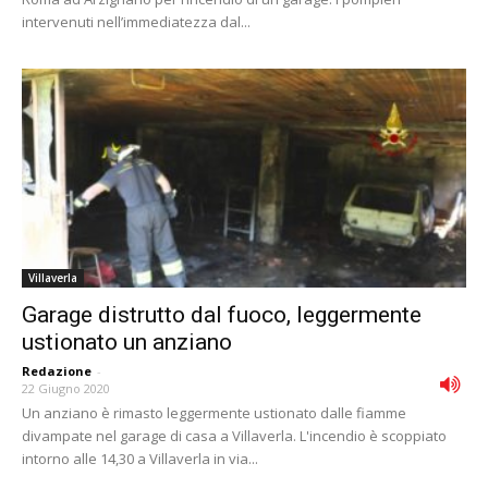
intervenuti nell’immediatezza dal...
Villaverla
Garage distrutto dal fuoco, leggermente
ustionato un anziano
Redazione
-
22 Giugno 2020
Un anziano è rimasto leggermente ustionato dalle fiamme
divampate nel garage di casa a Villaverla. L'incendio è scoppiato
intorno alle 14,30 a Villaverla in via...