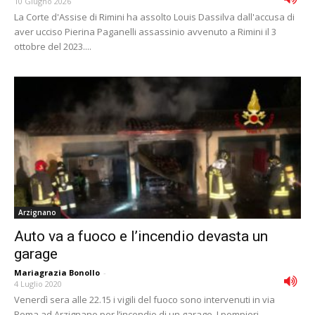
10 Giugno 2026
La Corte d'Assise di Rimini ha assolto Louis Dassilva dall'accusa di
aver ucciso Pierina Paganelli assassinio avvenuto a Rimini il 3
ottobre del 2023....
Arzignano
Auto va a fuoco e l’incendio devasta un
garage
Mariagrazia Bonollo
-
4 Luglio 2020
Venerdì sera alle 22.15 i vigili del fuoco sono intervenuti in via
Roma ad Arzignano per l’incendio di un garage. I pompieri