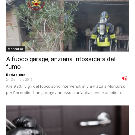
Montorso
A fuoco garage, anziana intossicata dal
fumo
Redazione
-
24 Gennaio 2019
Alle 9.30, i vigili del fuoco sono intervenuti in via Fratta a Montorso
per l’incendio di un garage annesso a un’abitazione e adibito a...