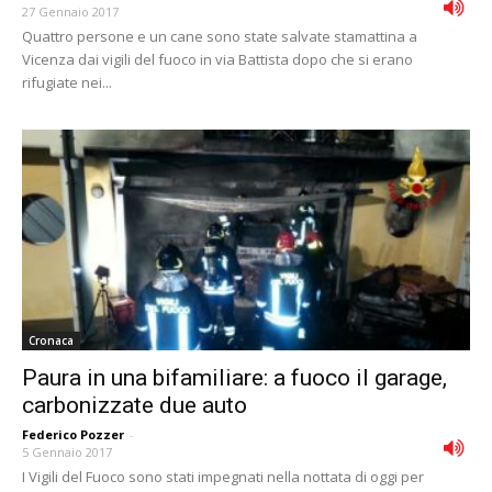
27 Gennaio 2017
Quattro persone e un cane sono state salvate stamattina a
Vicenza dai vigili del fuoco in via Battista dopo che si erano
rifugiate nei...
Cronaca
Paura in una bifamiliare: a fuoco il garage,
carbonizzate due auto
Federico Pozzer
-
5 Gennaio 2017
I Vigili del Fuoco sono stati impegnati nella nottata di oggi per