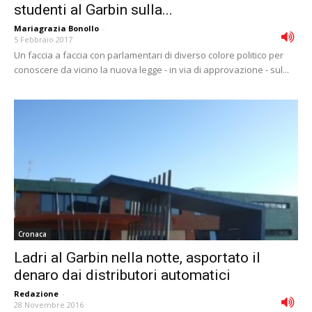
studenti al Garbin sulla...
Mariagrazia Bonollo
-
5 Febbraio 2017
Un faccia a faccia con parlamentari di diverso colore politico per
conoscere da vicino la nuova legge - in via di approvazione - sul...
Cronaca
Ladri al Garbin nella notte, asportato il
denaro dai distributori automatici
Redazione
-
28 Novembre 2016