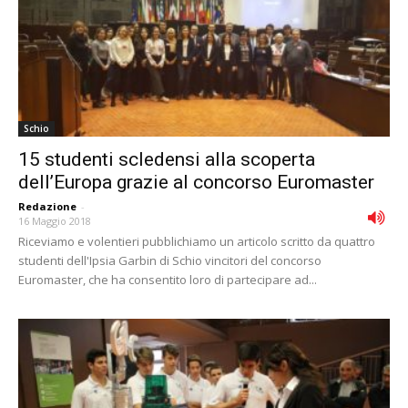
Schio
15 studenti scledensi alla scoperta
dell’Europa grazie al concorso Euromaster
Redazione
-
16 Maggio 2018
Riceviamo e volentieri pubblichiamo un articolo scritto da quattro
studenti dell'Ipsia Garbin di Schio vincitori del concorso
Euromaster, che ha consentito loro di partecipare ad...