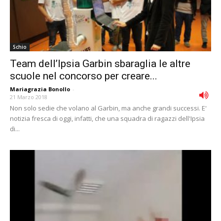
Schio
Team dell’Ipsia Garbin sbaraglia le altre
scuole nel concorso per creare...
Mariagrazia Bonollo
-
21 Marzo 2018
Non solo sedie che volano al Garbin, ma anche grandi successi. E'
notizia fresca di oggi, infatti, che una squadra di ragazzi dell'Ipsia
di...