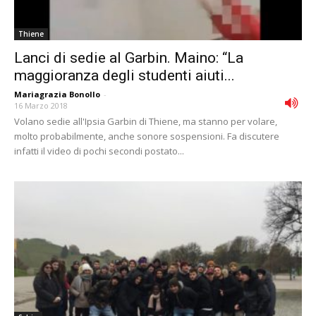
Thiene
Lanci di sedie al Garbin. Maino: “La
maggioranza degli studenti aiuti...
Mariagrazia Bonollo
-
16 Marzo 2018
Volano sedie all'Ipsia Garbin di Thiene, ma stanno per volare,
molto probabilmente, anche sonore sospensioni. Fa discutere
infatti il video di pochi secondi postato...