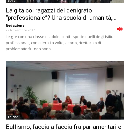
Schio
La gita coi ragazzi del denigrato
“professionale”? Una scuola di umanità,...
Redazione
-
22 Novembre 2017
Le gite con una classe di adolescenti - specie quelli degli istituti
professionali, considerati a volte, a torto, ricettacolo di
problematicità - non sono...
Thiene
Bullismo, faccia a faccia fra parlamentari e