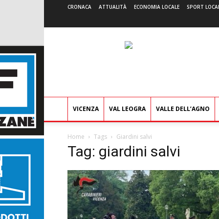
CRONACA
ATTUALITÀ
ECONOMIA LOCALE
SPORT LOCA
VICENZA
VAL LEOGRA
VALLE DELL’AGNO
Home
Tags
Giardini salvi
Tag: giardini salvi