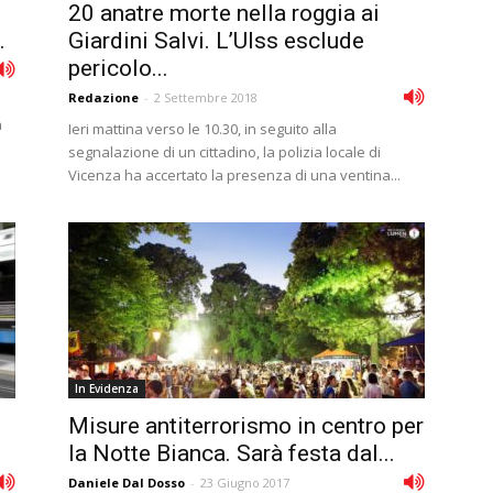
20 anatre morte nella roggia ai
.
Giardini Salvi. L’Ulss esclude
pericolo...
Redazione
-
2 Settembre 2018
a
Ieri mattina verso le 10.30, in seguito alla
segnalazione di un cittadino, la polizia locale di
Vicenza ha accertato la presenza di una ventina...
In Evidenza
Misure antiterrorismo in centro per
la Notte Bianca. Sarà festa dal...
Daniele Dal Dosso
-
23 Giugno 2017