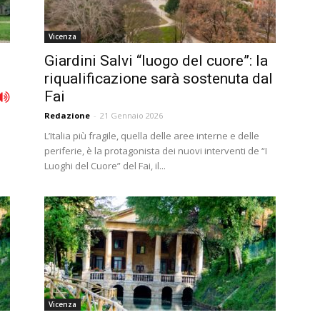
Vicenza
Giardini Salvi “luogo del cuore”: la
riqualificazione sarà sostenuta dal
Fai
Redazione
-
21 Gennaio 2026
L’Italia più fragile, quella delle aree interne e delle
periferie, è la protagonista dei nuovi interventi de “I
Luoghi del Cuore” del Fai, il...
Vicenza