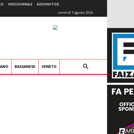
CO
VIDEOGIORNALE
AUDIONOTIZIE
venerdì 7 agosto 2026
IANO
BASSANESE
VENETO