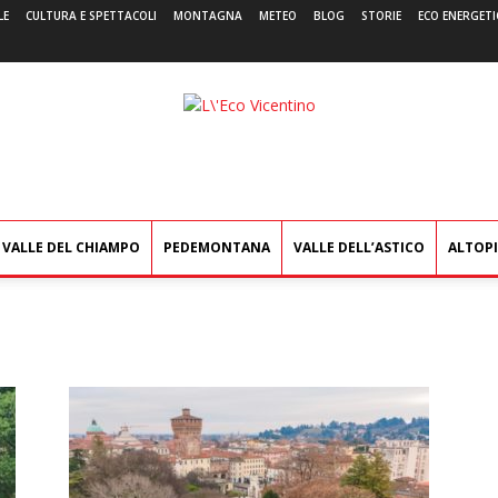
LE
CULTURA E SPETTACOLI
MONTAGNA
METEO
BLOG
STORIE
ECO ENERGETI
L'Eco
Vicentino
VALLE DEL CHIAMPO
PEDEMONTANA
VALLE DELL’ASTICO
ALTOP