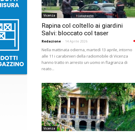
Vicenza
Rapina col coltello ai giardini
Salvi: bloccato col taser
Redazione
-
14 Aprile 2026
Nella mattinata odierna, martedì 13 aprile, intorno
alle 11 i carabinieri della radiomobile di Vicenza
hanno tratto in arresto un uomo in flagranza di
reato...
Vicenza