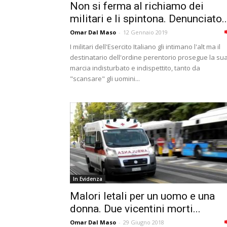
Non si ferma al richiamo dei
militari e li spintona. Denunciato..
Omar Dal Maso
-
12 Gennaio 2019
I militari dell'Esercito Italiano gli intimano l'alt ma il
destinatario dell'ordine perentorio prosegue la su
marcia indisturbato e indispettito, tanto da
"scansare" gli uomini...
In Evidenza
Malori letali per un uomo e una
donna. Due vicentini morti...
Omar Dal Maso
-
29 Giugno 2018