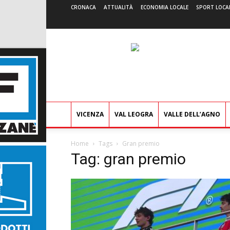
CRONACA
ATTUALITÀ
ECONOMIA LOCALE
SPORT LOCA
VICENZA
VAL LEOGRA
VALLE DELL’AGNO
Home
Tags
Gran premio
Tag: gran premio