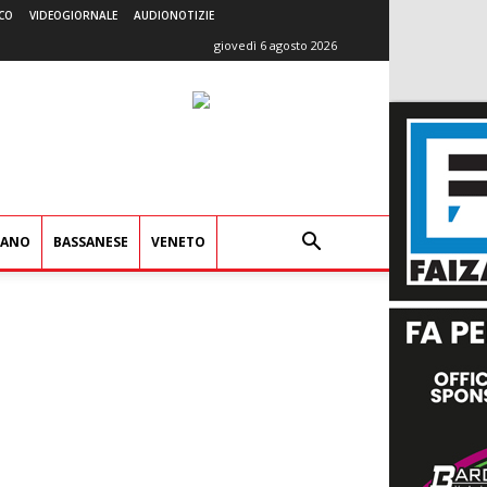
CO
VIDEOGIORNALE
AUDIONOTIZIE
giovedì 6 agosto 2026
IANO
BASSANESE
VENETO