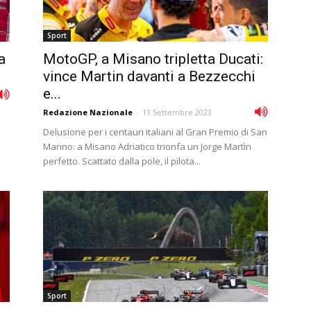
Sport
a
MotoGP, a Misano tripletta Ducati:
vince Martin davanti a Bezzecchi
e...
Redazione Nazionale
-
11 Settembre 2023
Delusione per i centauri italiani al Gran Premio di San
Marino: a Misano Adriatico trionfa un Jorge Martìn
perfetto. Scattato dalla pole, il pilota...
Sport