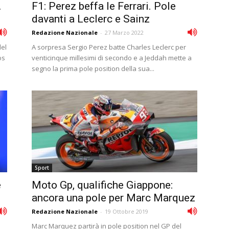
.
F1: Perez beffa le Ferrari. Pole
davanti a Leclerc e Sainz
Redazione Nazionale
-
27 Marzo 2022
del
A sorpresa Sergio Perez batte Charles Leclerc per
os
venticinque millesimi di secondo e a Jeddah mette a
segno la prima pole position della sua...
Sport
e
Moto Gp, qualifiche Giappone:
ancora una pole per Marc Marquez
Redazione Nazionale
-
19 Ottobre 2019
Marc Marquez partirà in pole position nel GP del