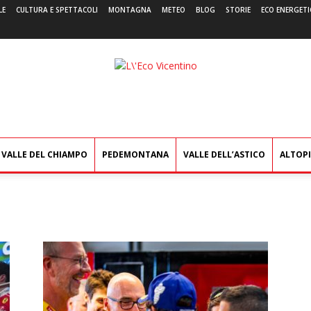
LE
CULTURA E SPETTACOLI
MONTAGNA
METEO
BLOG
STORIE
ECO ENERGETI
L'Eco
Vicentino
VALLE DEL CHIAMPO
PEDEMONTANA
VALLE DELL’ASTICO
ALTOP