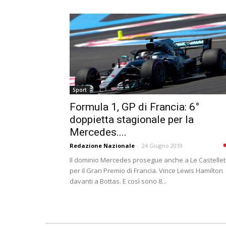
Sport
Formula 1, GP di Francia: 6°
doppietta stagionale per la
Mercedes....
Redazione Nazionale
-
24 Giugno 2019
Il dominio Mercedes prosegue anche a Le Castellet
per il Gran Premio di Francia. Vince Lewis Hamilton
davanti a Bottas. E così sono 8...