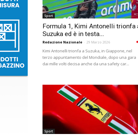
Sport
Formula 1, Kimi Antonelli trionfa 
Suzuka ed è in testa...
Redazione Nazionale
-
29 Marzo 2026
Kimi Antonelli trionfa a Suzuka, in Giappone, nel
terzo appuntamento del Mondiale, dopo una gara
dai mille volti decisa anche da una safety car...
Sport