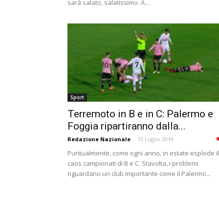
sarà salato, salatissimo. A...
Sport
Terremoto in B e in C: Palermo e
Foggia ripartiranno dalla...
Redazione Nazionale
-
13 Luglio 2019
Puntualmente, come ogni anno, in estate esplode il
caos campionati di B e C. Stavolta, i problemi
riguardano un club importante come il Palermo...