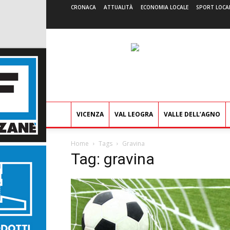
CRONACA
ATTUALITÀ
ECONOMIA LOCALE
SPORT LOCA
VICENZA
VAL LEOGRA
VALLE DELL’AGNO
Home
Tags
Gravina
Tag: gravina