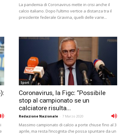
La pandemia di Coronavirus mette in crisi anche il
calcio italiano. Dopo l’ultimo vertice a distanza tra il
presidente federale Gravina, quelli delle varie...
Sport
):
Coronavirus, la Figc: “Possibile
stop al campionato se un
calciatore risulta...
Redazione Nazionale
-
7 Marzo 2020
i
Massimo campionato di calcio a porte chiuse fino al 3
le
aprile, ma resta l’incognita che possa spuntare da un