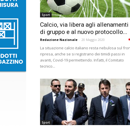
Sport
Calcio, via libera agli allenamenti
di gruppo e al nuovo protocollo...
Redazione Nazionale
-
20 Maggio 2020
La situazione calcio italiano resta nebulosa sul fro
ripresa, anche se si registrano dei timidi passi in
avanti, Covid-19 permettendo. Infatti, il Comitato
tecnico...
Sport