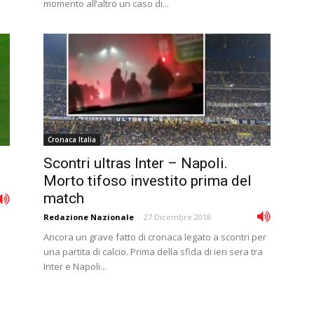
momento all’altro un caso di...
Cronaca Italia
Scontri ultras Inter – Napoli.
Morto tifoso investito prima del
match
Redazione Nazionale
-
27 Dicembre 2018
Ancora un grave fatto di cronaca legato a scontri per
una partita di calcio. Prima della sfida di ieri sera tra
Inter e Napoli...