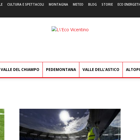
LE
CULTURA E SPETTACOLI
MONTAGNA
METEO
BLOG
STORIE
ECO ENERGETI
L'Eco
Vicentino
VALLE DEL CHIAMPO
PEDEMONTANA
VALLE DELL’ASTICO
ALTOP