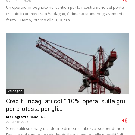
8 Gennaio 2026
Un operaio, impegnato nel cantieri per la ricostruzione del ponte
crollato in primavera a Valdagno, è rimasto stamane gravemente
ferito. L'uomo, intorno alle 8,30, era...
Valdagno
Crediti incagliati col 110%: operai sulla gru
per protesta per gli...
Mariagrazia Bonollo
-
27 Aprile 2023
Sono saliti su una gru, a decine di metri di altezza, sospendendo
l'attività del cantiere e chiedendo il pagamento delle mensilità di