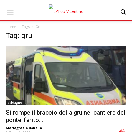
Home
Tags
Gru
Tag: gru
Valdagno
Si rompe il braccio della gru nel cantiere del
ponte: ferito...
Mariagrazia Bonollo
-