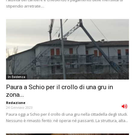
stipendio arretrate....
In Evidenza
Paura a Schio per il crollo di una gru in
zona...
Redazione
-
24 Gennaio 2023
Paura oggi a Schio per il crollo di una gru nella cittadella degli studi.
Nessuno è rimasto ferito: né operai né passanti. La struttura, alta...