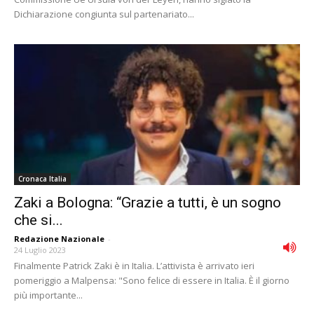
Dichiarazione congiunta sul partenariato...
Cronaca Italia
Zaki a Bologna: “Grazie a tutti, è un sogno
che si...
Redazione Nazionale
-
24 Luglio 2023
Finalmente Patrick Zaki è in Italia. L’attivista è arrivato ieri
pomeriggio a Malpensa: "Sono felice di essere in Italia. È il giorno
più importante...