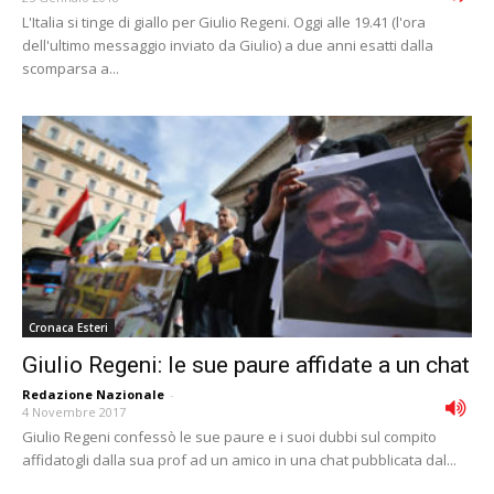
L'Italia si tinge di giallo per Giulio Regeni. Oggi alle 19.41 (l'ora
dell'ultimo messaggio inviato da Giulio) a due anni esatti dalla
scomparsa a...
Cronaca Esteri
Giulio Regeni: le sue paure affidate a un chat
Redazione Nazionale
-
4 Novembre 2017
Giulio Regeni confessò le sue paure e i suoi dubbi sul compito
affidatogli dalla sua prof ad un amico in una chat pubblicata dal...