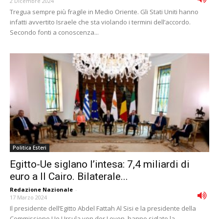
2 Dicembre 2024
Tregua sempre più fragile in Medio Oriente. Gli Stati Uniti hanno
infatti avvertito Israele che sta violando i termini dell’accordo.
Secondo fonti a conoscenza...
Politica Esteri
Egitto-Ue siglano l’intesa: 7,4 miliardi di
euro a Il Cairo. Bilaterale...
Redazione Nazionale
-
17 Marzo 2024
Il presidente dell’Egitto Abdel Fattah Al Sisi e la presidente della
Commissione Ue Ursula von der Leyen, hanno siglato la