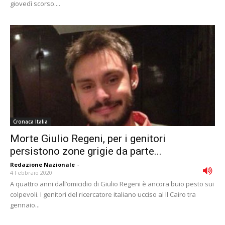
giovedì scorso....
Cronaca Italia
Morte Giulio Regeni, per i genitori
persistono zone grigie da parte...
Redazione Nazionale
-
4 Febbraio 2020
A quattro anni dall’omicidio di Giulio Regeni è ancora buio pesto sui
colpevoli. I genitori del ricercatore italiano ucciso al Il Cairo tra
gennaio...