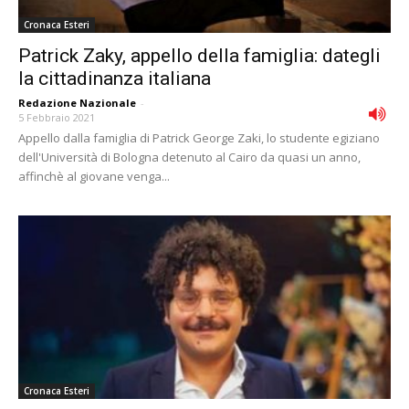
Cronaca Esteri
Patrick Zaky, appello della famiglia: dategli
la cittadinanza italiana
Redazione Nazionale
-
5 Febbraio 2021
Appello dalla famiglia di Patrick George Zaki, lo studente egiziano
dell'Università di Bologna detenuto al Cairo da quasi un anno,
affinchè al giovane venga...
Cronaca Esteri