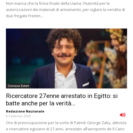
Non manca che la firma finale della Uama, l’Autorità per le
autorizzazioni dei materiali di armamento, per siglare la vendita di
due fregate Fremm...
Cronaca Esteri
Ricercatore 27enne arrestato in Egitto: si
batte anche per la verità...
Redazione Nazionale
-
8 Febbraio 2020
Ore di preoccupazione per la sorte di Patrick George Zaky, attivista
e ricercatore egiziano di 27 anni, arrestato all’aeroporto de Il Cairo