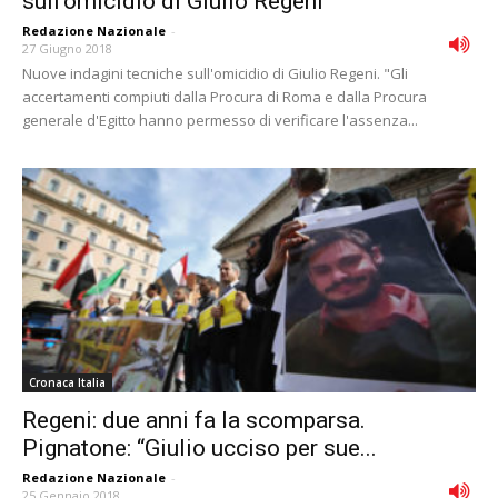
sull’omicidio di Giulio Regeni
Redazione Nazionale
-
27 Giugno 2018
Nuove indagini tecniche sull'omicidio di Giulio Regeni. "Gli
accertamenti compiuti dalla Procura di Roma e dalla Procura
generale d'Egitto hanno permesso di verificare l'assenza...
Cronaca Italia
Regeni: due anni fa la scomparsa.
Pignatone: “Giulio ucciso per sue...
Redazione Nazionale
-
25 Gennaio 2018