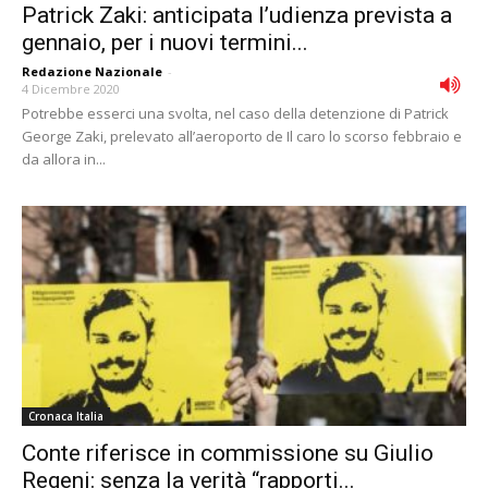
Patrick Zaki: anticipata l’udienza prevista a
gennaio, per i nuovi termini...
Redazione Nazionale
-
4 Dicembre 2020
Potrebbe esserci una svolta, nel caso della detenzione di Patrick
George Zaki, prelevato all’aeroporto de Il caro lo scorso febbraio e
da allora in...
Cronaca Italia
Conte riferisce in commissione su Giulio
Regeni: senza la verità “rapporti...