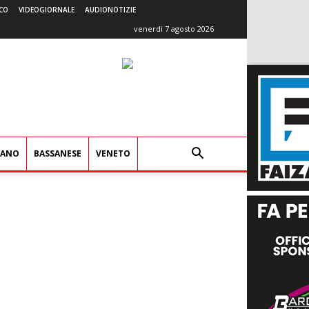
CO
VIDEOGIORNALE
AUDIONOTIZIE
venerdì 7 agosto 2026
IANO
BASSANESE
VENETO