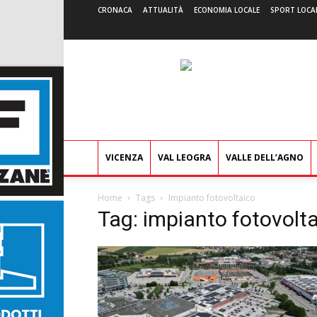
CRONACA
ATTUALITÀ
ECONOMIA LOCALE
SPORT LOCA
VICENZA
VAL LEOGRA
VALLE DELL’AGNO
Home
Tags
Impianto fotovoltaico
Tag: impianto fotovolt