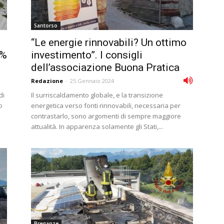
Santorso
l
“Le energie rinnovabili? Un ottimo
0%
investimento”. I consigli
dell’associazione Buona Pratica
Redazione
-
25 Gennaio 2024
di
Il surriscaldamento globale, e la transizione
o
energetica verso fonti rinnovabili, necessaria per
contrastarlo, sono argomenti di sempre maggiore
attualità. In apparenza solamente gli Stati,...
Breganze