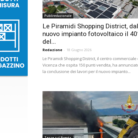
Publiredazionale
Le Piramidi Shopping District, da
nuovo impianto fotovoltaico il 4
del...
Redazione
-
18 Giugno 2026
Le Piramidi Shopping District, il centro commerciale 
Vicenza che ospita 150 punti vendita, ha annunciat
la conclusione dei lavori per il nuovo impianto...
Tezze sul Brenta