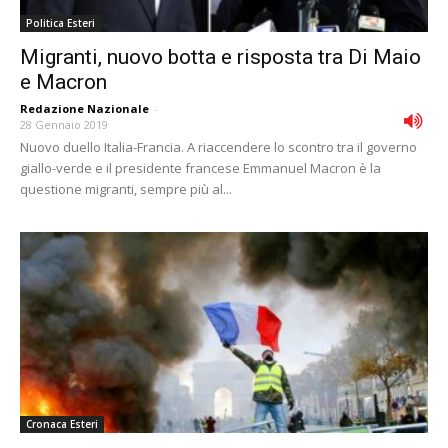
Politica Esteri
Migranti, nuovo botta e risposta tra Di Maio
e Macron
Redazione Nazionale
-
28 Gennaio 2019
Nuovo duello Italia-Francia. A riaccendere lo scontro tra il governo
giallo-verde e il presidente francese Emmanuel Macron è la
questione migranti, sempre più al...
Cronaca Esteri