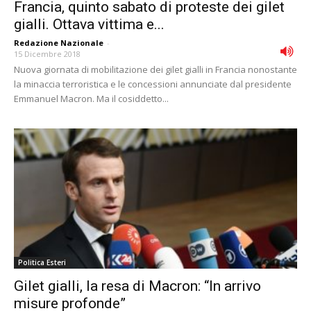
Francia, quinto sabato di proteste dei gilet
gialli. Ottava vittima e...
Redazione Nazionale
-
15 Dicembre 2018
Nuova giornata di mobilitazione dei gilet gialli in Francia nonostante
la minaccia terroristica e le concessioni annunciate dal presidente
Emmanuel Macron. Ma il cosiddetto...
Politica Esteri
Gilet gialli, la resa di Macron: “In arrivo
misure profonde”