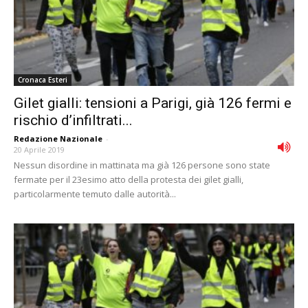
Cronaca Esteri
Gilet gialli: tensioni a Parigi, già 126 fermi e
rischio d’infiltrati...
Redazione Nazionale
-
20 Aprile 2019
Nessun disordine in mattinata ma già 126 persone sono state
fermate per il 23esimo atto della protesta dei gilet gialli,
particolarmente temuto dalle autorità...