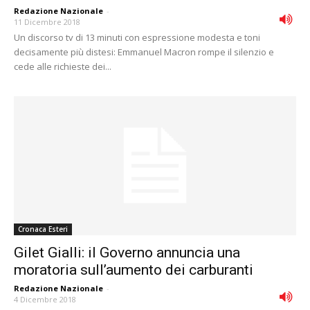
Redazione Nazionale
-
11 Dicembre 2018
Un discorso tv di 13 minuti con espressione modesta e toni
decisamente più distesi: Emmanuel Macron rompe il silenzio e
cede alle richieste dei...
Cronaca Esteri
Gilet Gialli: il Governo annuncia una
moratoria sull’aumento dei carburanti
Redazione Nazionale
-
4 Dicembre 2018