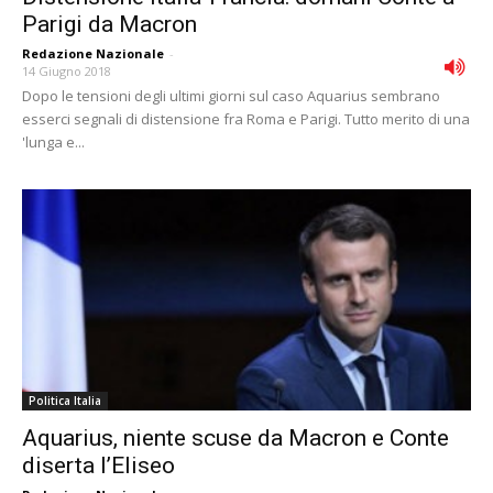
Parigi da Macron
Redazione Nazionale
-
14 Giugno 2018
Dopo le tensioni degli ultimi giorni sul caso Aquarius sembrano
esserci segnali di distensione fra Roma e Parigi. Tutto merito di una
'lunga e...
Politica Italia
Aquarius, niente scuse da Macron e Conte
diserta l’Eliseo