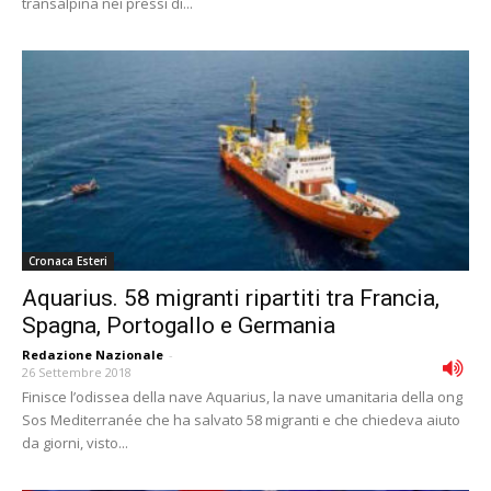
transalpina nei pressi di...
Cronaca Esteri
Aquarius. 58 migranti ripartiti tra Francia,
Spagna, Portogallo e Germania
Redazione Nazionale
-
26 Settembre 2018
Finisce l’odissea della nave Aquarius, la nave umanitaria della ong
Sos Mediterranée che ha salvato 58 migranti e che chiedeva aiuto
da giorni, visto...