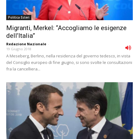
Politica Esteri
Migranti, Merkel: “Accogliamo le esigenze
dell’Italia”
Redazione Nazionale
-
19 Giugno 2018
A Meseberg, Berlino, nella residenza del governo tedesco, in vista
del Consiglio europeo di fine giugno, si sono svolte le consultazioni
fra la cancelliera...