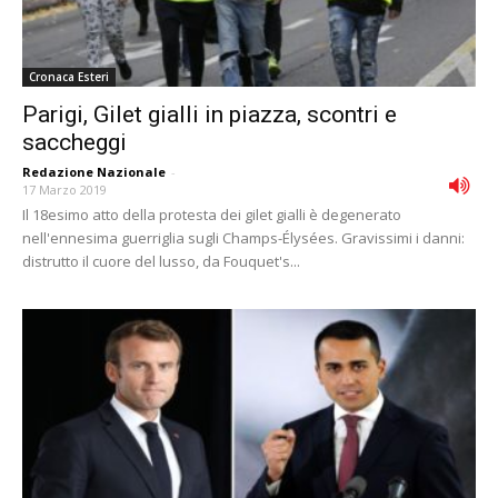
Cronaca Esteri
Parigi, Gilet gialli in piazza, scontri e
saccheggi
Redazione Nazionale
-
17 Marzo 2019
Il 18esimo atto della protesta dei gilet gialli è degenerato
nell'ennesima guerriglia sugli Champs-Élysées. Gravissimi i danni:
distrutto il cuore del lusso, da Fouquet's...