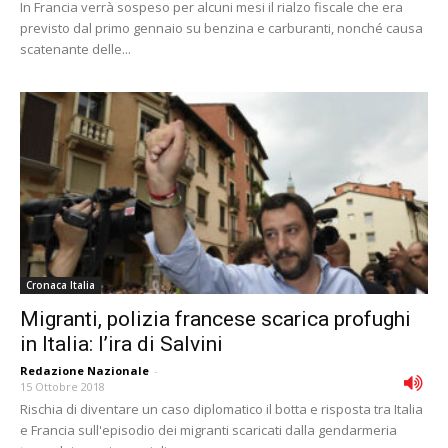
In Francia verrà sospeso per alcuni mesi il rialzo fiscale che era
previsto dal primo gennaio su benzina e carburanti, nonché causa
scatenante delle...
Cronaca Italia
Migranti, polizia francese scarica profughi
in Italia: l’ira di Salvini
Redazione Nazionale
-
15 Ottobre 2018
Rischia di diventare un caso diplomatico il botta e risposta tra Italia
e Francia sull'episodio dei migranti scaricati dalla gendarmeria