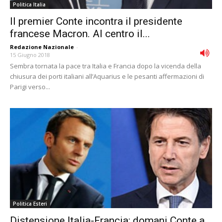
Politica Italia
Il premier Conte incontra il presidente
francese Macron. Al centro il...
Redazione Nazionale
-
15 Giugno 2018
Sembra tornata la pace tra Italia e Francia dopo la vicenda della
chiusura dei porti italiani all’Aquarius e le pesanti affermazioni di
Parigi verso...
Politica Esteri
Distensione Italia-Francia: domani Conte a