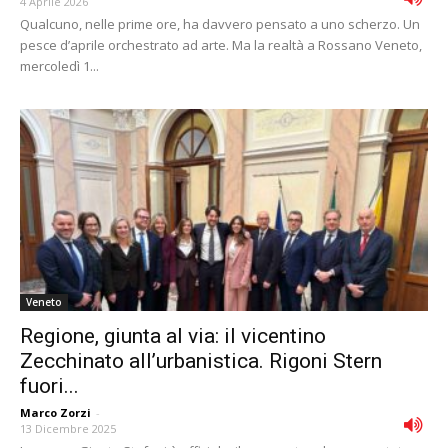
4 Aprile 2026
Qualcuno, nelle prime ore, ha davvero pensato a uno scherzo. Un
pesce d’aprile orchestrato ad arte. Ma la realtà a Rossano Veneto,
mercoledì 1...
Veneto
Regione, giunta al via: il vicentino
Zecchinato all’urbanistica. Rigoni Stern
fuori...
Marco Zorzi
-
13 Dicembre 2025