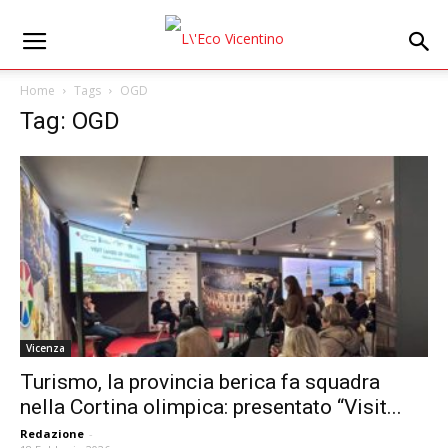
Home
Tags
OGD
Tag: OGD
Vicenza
Turismo, la provincia berica fa squadra
nella Cortina olimpica: presentato “Visit...
Redazione
-