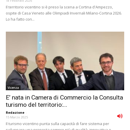
18 Febbraio 2026
Il territorio vicentino si è preso la scena a Cortina d'Ampezzo,
ospite di Casa Veneto alle Olimpiadi Invernali Milano-Cortina 2026.
Lo ha fatto con...
Vicenza
E’ nata in Camera di Commercio la Consulta
turismo del territorio:...
Redazione
-
15 Marzo 2025
Il turismo vicentino punta sulla capacità di fare sistema per
sviluppare una proposta sempre più di qualità, innovativa e