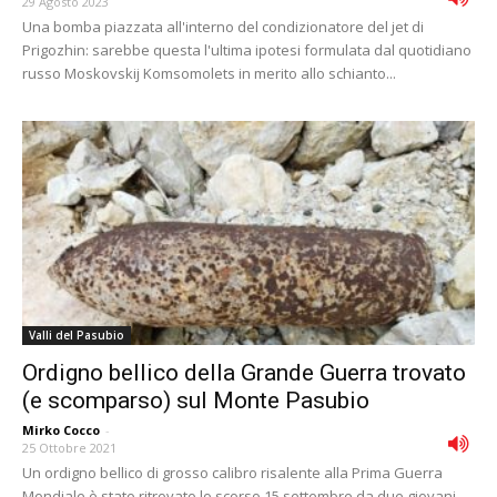
29 Agosto 2023
Una bomba piazzata all'interno del condizionatore del jet di
Prigozhin: sarebbe questa l'ultima ipotesi formulata dal quotidiano
russo Moskovskij Komsomolets in merito allo schianto...
Valli del Pasubio
Ordigno bellico della Grande Guerra trovato
(e scomparso) sul Monte Pasubio
Mirko Cocco
-
25 Ottobre 2021
Un ordigno bellico di grosso calibro risalente alla Prima Guerra
Mondiale è stato ritrovato lo scorso 15 settembre da due giovani