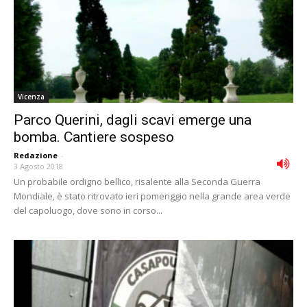
Vicenza
Parco Querini, dagli scavi emerge una
bomba. Cantiere sospeso
Redazione
-
3 Agosto 2018
Un probabile ordigno bellico, risalente alla Seconda Guerra
Mondiale, è stato ritrovato ieri pomeriggio nella grande area verde
del capoluogo, dove sono in corso...