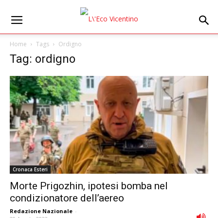
Home
Tags
Ordigno
Tag: ordigno
Cronaca Esteri
Morte Prigozhin, ipotesi bomba nel
condizionatore dell’aereo
Redazione Nazionale
-