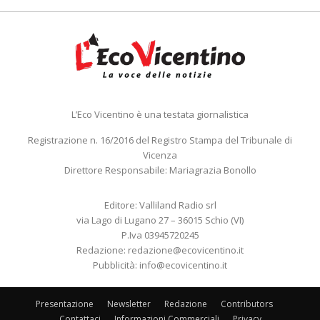
L’Eco Vicentino è una testata giornalistica
Registrazione n. 16/2016 del Registro Stampa del Tribunale di
Vicenza
Direttore Responsabile: Mariagrazia Bonollo
Editore: Valliland Radio srl
via Lago di Lugano 27 – 36015 Schio (VI)
P.Iva 03945720245
Redazione:
redazione@ecovicentino.it
Pubblicità:
info@ecovicentino.it
Presentazione
Newsletter
Redazione
Contributors
Contattaci
Informazioni Commerciali
Privacy