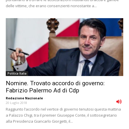
delle vittime, che erano consenzienti nonostante a...
Politica Italia
Nomine. Trovato accordo di governo:
Fabrizio Palermo Ad di Cdp
Redazione Nazionale
-
20 Luglio 2018
Raggiunto l’accordo nel vertice di governo tenutosi questa mattina
a Palazzo Chigi, tra il premier Giuseppe Conte, il sottosegretario
alla Presidenza Giancarlo Giorgetti, il...