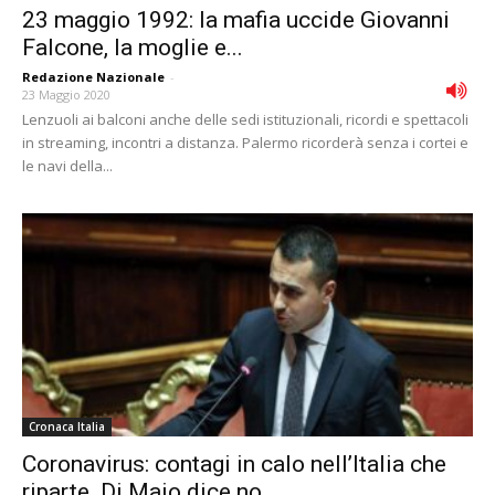
23 maggio 1992: la mafia uccide Giovanni
Falcone, la moglie e...
Redazione Nazionale
-
23 Maggio 2020
Lenzuoli ai balconi anche delle sedi istituzionali, ricordi e spettacoli
in streaming, incontri a distanza. Palermo ricorderà senza i cortei e
le navi della...
Cronaca Italia
Coronavirus: contagi in calo nell’Italia che
riparte. Di Maio dice no...