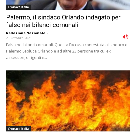
Cronaca Italia
Palermo, il sindaco Orlando indagato per
falso nei bilanci comunali
Redazione Nazionale
-
21 Ottobre 2021
Falso nei bilanci comunali. Questa l’accusa contestata al sindaco di
Palermo Leoluca Orlando e ad altre 23 persone tra cui ex
assessori, dirigenti e...
Cronaca Italia