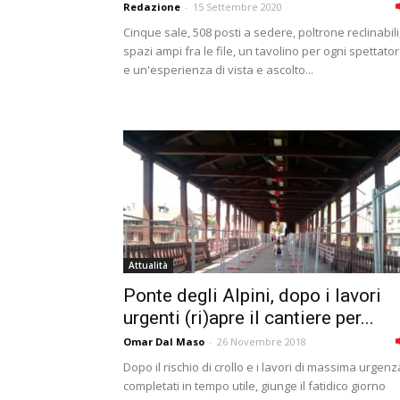
Redazione
-
15 Settembre 2020
Cinque sale, 508 posti a sedere, poltrone reclinabili
spazi ampi fra le file, un tavolino per ogni spettato
e un'esperienza di vista e ascolto...
Attualità
Ponte degli Alpini, dopo i lavori
urgenti (ri)apre il cantiere per...
Omar Dal Maso
-
26 Novembre 2018
Dopo il rischio di crollo e i lavori di massima urgenz
completati in tempo utile, giunge il fatidico giorno