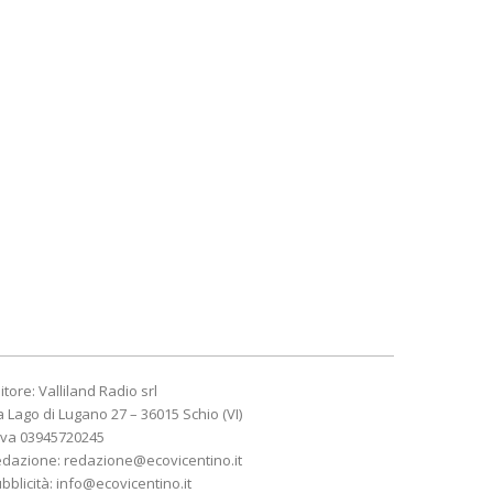
itore: Valliland Radio srl
a Lago di Lugano 27 – 36015 Schio (VI)
Iva 03945720245
edazione:
redazione@ecovicentino.it
bblicità:
info@ecovicentino.it