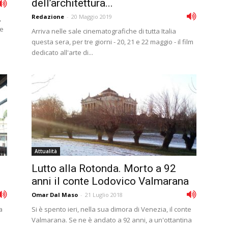
dell’architettura...
Redazione
-
20 Maggio 2019
,
re
Arriva nelle sale cinematografiche di tutta Italia
questa sera, per tre giorni - 20, 21 e 22 maggio - il film
dedicato all'arte di...
Attualità
Lutto alla Rotonda. Morto a 92
anni il conte Lodovico Valmarana
Omar Dal Maso
-
21 Luglio 2018
a
Si è spento ieri, nella sua dimora di Venezia, il conte
Valmarana. Se ne è andato a 92 anni, a un'ottantina