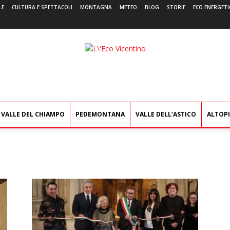
LE
CULTURA E SPETTACOLI
MONTAGNA
METEO
BLOG
STORIE
ECO ENERGETI
L'Eco
Vicentino
VALLE DEL CHIAMPO
PEDEMONTANA
VALLE DELL’ASTICO
ALTOP