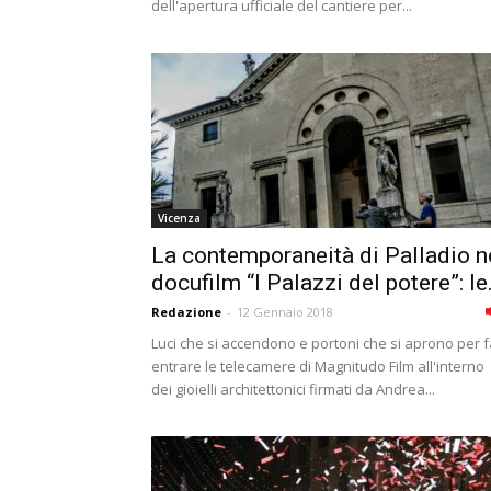
dell'apertura ufficiale del cantiere per...
Vicenza
La contemporaneità di Palladio n
docufilm “I Palazzi del potere”: le.
Redazione
-
12 Gennaio 2018
Luci che si accendono e portoni che si aprono per f
entrare le telecamere di Magnitudo Film all'interno
dei gioielli architettonici firmati da Andrea...