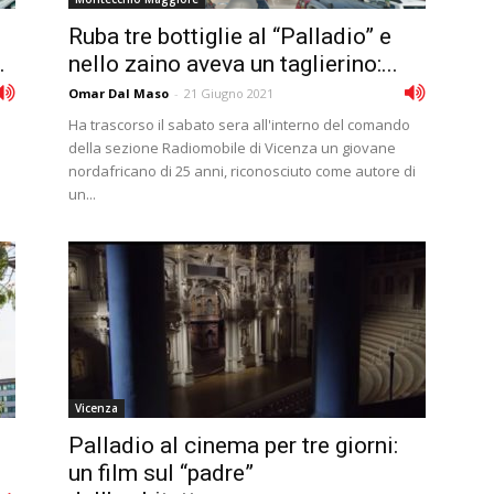
l
Ruba tre bottiglie al “Palladio” e
.
nello zaino aveva un taglierino:...
Omar Dal Maso
-
21 Giugno 2021
Ha trascorso il sabato sera all'interno del comando
della sezione Radiomobile di Vicenza un giovane
nordafricano di 25 anni, riconosciuto come autore di
un...
Vicenza
Palladio al cinema per tre giorni:
un film sul “padre”