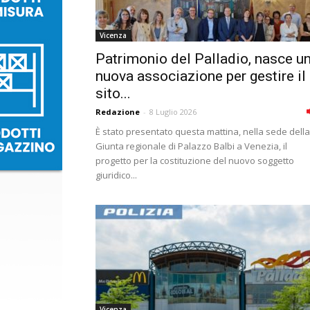
Vicenza
Patrimonio del Palladio, nasce u
nuova associazione per gestire il
sito...
Redazione
-
8 Luglio 2026
È stato presentato questa mattina, nella sede della
Giunta regionale di Palazzo Balbi a Venezia, il
progetto per la costituzione del nuovo soggetto
giuridico...
Vicenza