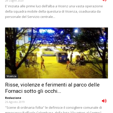
28 Luglio 2020
E’ iniziata alle prime luci dell’alba a Vicenz una vasta operazione
della squadra mobile della questura di Vicenza, coadiuvata da
personale del Servizio centrale...
Vicenza
Risse, violenze e ferimenti al parco delle
Fornaci sotto gli occhi...
Redazione
-
26 Agosto 2019
"Scene di ordinaria follia" le definisce il consigliere comunale di
minoranza Raffaele Colombara, della lista "Quartieri al Centro".