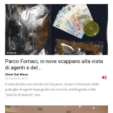
Vicenza
Parco Fornaci, in nove scappano alla vista
di agenti e del...
Omar Dal Maso
-
26 Febbraio 2019
Il cane Buddy non morde ma fa paura. Quasi e forse più delle
pattuglie di agenti impegnate nel servizio antidegrado nelle
"piazze di spaccio" più...