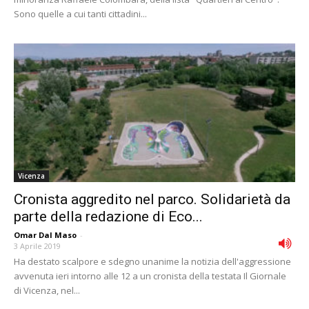
Sono quelle a cui tanti cittadini...
Vicenza
Cronista aggredito nel parco. Solidarietà da
parte della redazione di Eco...
Omar Dal Maso
-
3 Aprile 2019
Ha destato scalpore e sdegno unanime la notizia dell'aggressione
avvenuta ieri intorno alle 12 a un cronista della testata Il Giornale
di Vicenza, nel...