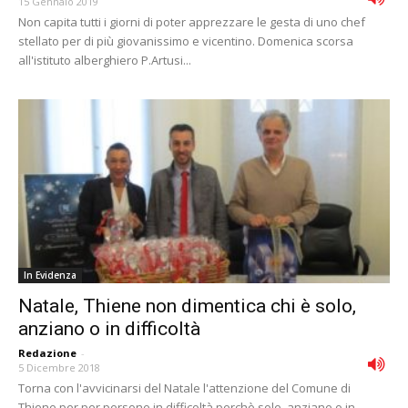
15 Gennaio 2019
Non capita tutti i giorni di poter apprezzare le gesta di uno chef
stellato per di più giovanissimo e vicentino. Domenica scorsa
all'istituto alberghiero P.Artusi...
In Evidenza
Natale, Thiene non dimentica chi è solo,
anziano o in difficoltà
Redazione
-
5 Dicembre 2018
Torna con l'avvicinarsi del Natale l'attenzione del Comune di
Thiene per per persone in difficoltà perchè sole, anziane o in