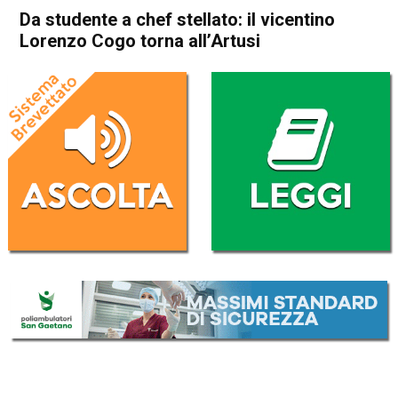
Da studente a chef stellato: il vicentino
Lorenzo Cogo torna all’Artusi
Home
Valdagno
Recoaro Terme
Attualità
In Evidenza
Valdagno
Recoaro Terme
Da studente a chef stellato: il
vicentino Lorenzo Cogo torna
all’Artusi
Da
Redazione
15 Gennaio 2019
(aggiornato il
15 Gennaio 2019 19:17
)
ASCOLTA L'AUDIO