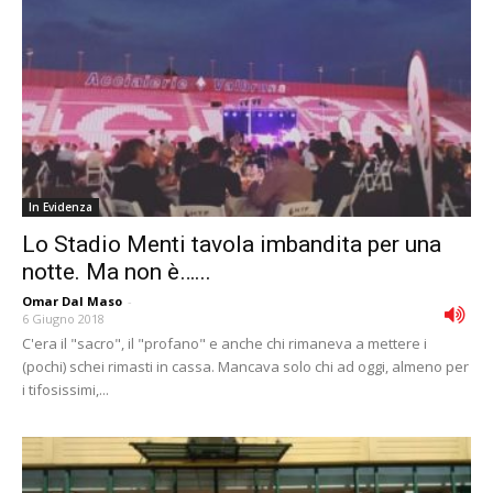
In Evidenza
Lo Stadio Menti tavola imbandita per una
notte. Ma non è…...
Omar Dal Maso
-
6 Giugno 2018
C'era il "sacro", il "profano" e anche chi rimaneva a mettere i
(pochi) schei rimasti in cassa. Mancava solo chi ad oggi, almeno per
i tifosissimi,...