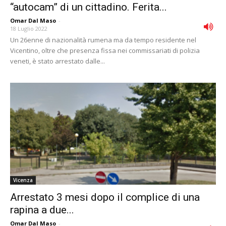
“autocam” di un cittadino. Ferita...
Omar Dal Maso
-
18 Luglio 2022
Un 26enne di nazionalità rumena ma da tempo residente nel
Vicentino, oltre che presenza fissa nei commissariati di polizia
veneti, è stato arrestato dalle...
Vicenza
Arrestato 3 mesi dopo il complice di una
rapina a due...
Omar Dal Maso
-