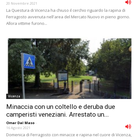
20 Novembre 2021
La Questura di Vicenza ha chiuso il cerchio riguardo la rapina di
Ferragosto avvenuta nell'area del Mercato Nuovo in pieno giorno.
Allora vittime furono...
Vicenza
Minaccia con un coltello e deruba due
camperisti veneziani. Arrestato un...
Omar Dal Maso
-
16 Agosto 2021
Domenica di Ferragosto con minacce e rapina nel cuore di Vicenza,