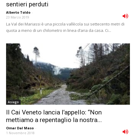
sentieri perduti
Alberto Toldo
-
23 Marzo 2019
La Val dei Mariassi è una piccola vallècola sui settecento metri di
quota a meno di un chilometro in linea d’aria da casa. Ci...
Asiago
Il Cai Veneto lancia l’appello: “Non
mettiamo a repentaglio la nostra...
Omar Dal Maso
-
1 Novembre 2018