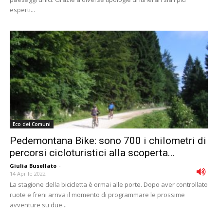
esperti...
Eco dei Comuni
Pedemontana Bike: sono 700 i chilometri di
percorsi cicloturistici alla scoperta...
Giulia Busellato
-
14 Aprile 2022
La stagione della bicicletta è ormai alle porte. Dopo aver controllato
ruote e freni arriva il momento di programmare le prossime
avventure su due...