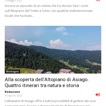
5 Maggio 2023
Ancora un episodio di un ciclista che ha dovuto fare i conti,
sull'Altopiano del Tretto a Schio, con qualche malintenzionato
locale che ha tirato...
Montagna
Alla scoperta dell’Altopiano di Asiago.
Quattro itinerari tra natura e storia
Redazione
-
19 Aprile 2022
L’altopiano di Asiago offre a tutti la possibilità di godere dei suoi
paesaggi unici. Grazie a diverse tipologie di itinerari sia i più