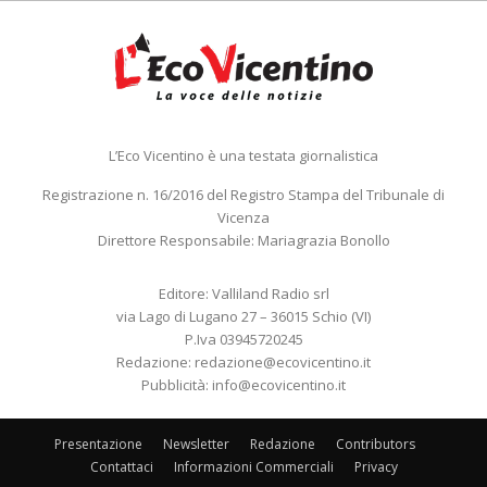
L’Eco Vicentino è una testata giornalistica
Registrazione n. 16/2016 del Registro Stampa del Tribunale di
Vicenza
Direttore Responsabile: Mariagrazia Bonollo
Editore: Valliland Radio srl
via Lago di Lugano 27 – 36015 Schio (VI)
P.Iva 03945720245
Redazione:
redazione@ecovicentino.it
Pubblicità:
info@ecovicentino.it
Presentazione
Newsletter
Redazione
Contributors
Contattaci
Informazioni Commerciali
Privacy