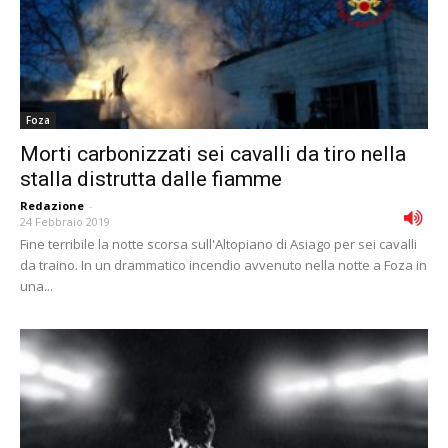
Foza
Morti carbonizzati sei cavalli da tiro nella
stalla distrutta dalle fiamme
Redazione
-
24 Febbraio 2019
Fine terribile la notte scorsa sull'Altopiano di Asiago per sei cavalli
da traino. In un drammatico incendio avvenuto nella notte a Foza in
una...